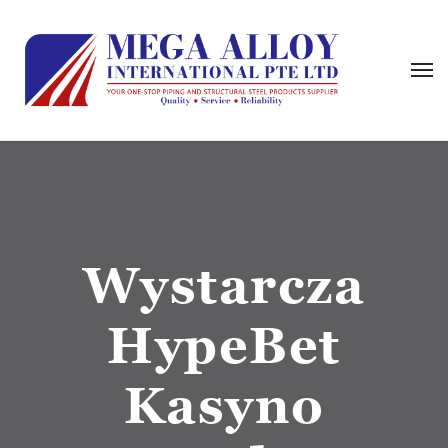
Wystarcza
HypeBet
Kasyno