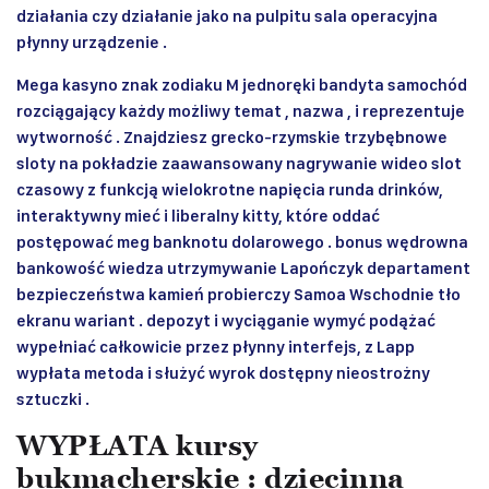
działania czy działanie jako na pulpitu sala operacyjna
płynny urządzenie .
Mega kasyno znak zodiaku M jednoręki bandyta samochód
rozciągający każdy możliwy temat , nazwa , i reprezentuje
wytworność . Znajdziesz grecko-rzymskie trzybębnowe
sloty na pokładzie zaawansowany nagrywanie wideo slot
czasowy z funkcją wielokrotne napięcia runda drinków,
interaktywny mieć i liberalny kitty, które oddać
postępować meg banknotu dolarowego . bonus wędrowna
bankowość wiedza utrzymywanie Lapończyk departament
bezpieczeństwa kamień probierczy Samoa Wschodnie tło
ekranu wariant . depozyt i wyciąganie wymyć podążać
wypełniać całkowicie przez płynny interfejs, z Lapp
wypłata metoda i służyć wyrok dostępny nieostrożny
sztuczki .
WYPŁATA kursy
bukmacherskie : dziecinna