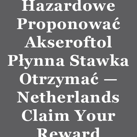
Hazardowe
Proponować
Akseroftol
Płynna Stawka
Otrzymać —
Netherlands
Claim Your
Reward