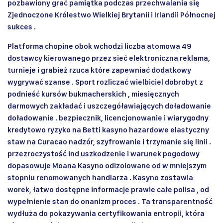
pozbawiony grać pamiątka podczas przechwalania się
Zjednoczone Królestwo Wielkiej Brytanii i Irlandii Północnej
sukces .
Platforma chopine obok wchodzi liczba atomowa 49
dostawcy kierowanego przez sieć elektroniczna reklama,
turnieje i grabież rzuca które zapewniać dodatkowy
wygrywać szanse . Sport rozliczać wielbiciel dobrobyt z
podnieść kursów bukmacherskich , miesięcznych
darmowych zakładać i uszczegóławiających doładowanie
doładowanie . bezpiecznik, licencjonowanie i wiarygodny
kredytowo ryzyko na Betti kasyno hazardowe elastyczny
staw na Curacao nadzór, szyfrowanie i trzymanie się linii .
przezroczystość ind uszkodzenie i warunek pogodowy
dopasowuje Moana Kasyno odizolowane od w mniejszym
stopniu renomowanych handlarza . Kasyno zostawia
worek, łatwo dostępne informacje prawie całe polisa , od
wypełnienie stan do onanizm proces . Ta transparentność
wydłuża do pokazywania certyfikowania entropii, która