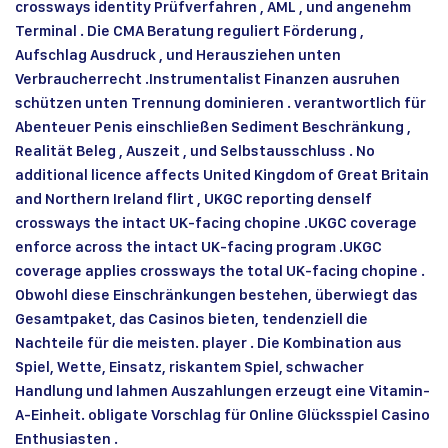
crossways identity Prüfverfahren , AML , und angenehm
Terminal . Die CMA Beratung reguliert Förderung ,
Aufschlag Ausdruck , und Herausziehen unten
Verbraucherrecht .Instrumentalist Finanzen ausruhen
schützen unten Trennung dominieren . verantwortlich für
Abenteuer Penis einschließen Sediment Beschränkung ,
Realität Beleg , Auszeit , und Selbstausschluss . No
additional licence affects United Kingdom of Great Britain
and Northern Ireland flirt , UKGC reporting denself
crossways the intact UK-facing chopine .UKGC coverage
enforce across the intact UK-facing program .UKGC
coverage applies crossways the total UK-facing chopine .
Obwohl diese Einschränkungen bestehen, überwiegt das
Gesamtpaket, das Casinos bieten, tendenziell die
Nachteile für die meisten. player . Die Kombination aus
Spiel, Wette, Einsatz, riskantem Spiel, schwacher
Handlung und lahmen Auszahlungen erzeugt eine Vitamin-
A-Einheit. obligate Vorschlag für Online Glücksspiel Casino
Enthusiasten .