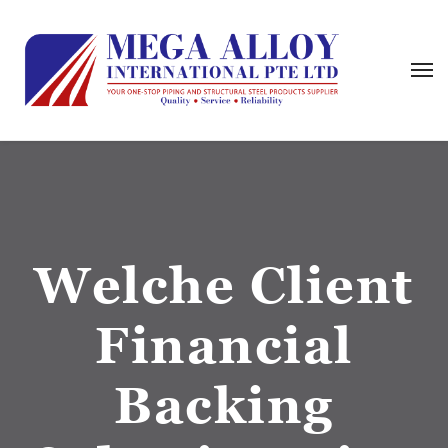
Welche Client
Financial
Backing