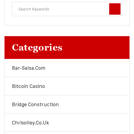
Categories
Bar-Salsa.com
Bitcoin Casino
Bridge Construction
Chrisolley.co.uk