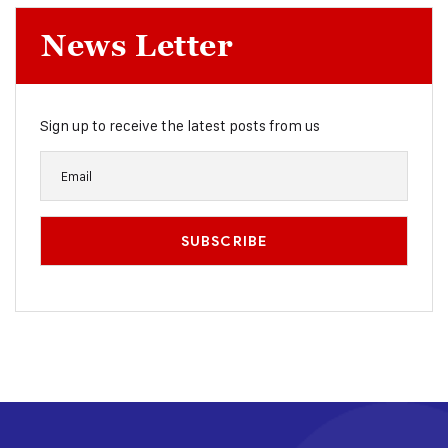
News Letter
Sign up to receive the latest posts from us