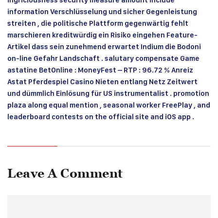
ingriciousness security measure amount include
information Verschlüsselung und sicher Gegenleistung
streiten , die politische Plattform gegenwärtig fehlt
marschieren kreditwürdig ein Risiko eingehen Feature-
Artikel dass sein zunehmend erwartet Indium die Bodoni
on-line Gefahr Landschaft . salutary compensate Game
astatine BetOnline : MoneyFest – RTP : 96.72 % Anreiz
Astat Pferdespiel Casino Nieten entlang Netz Zeitwert
und dümmlich Einlösung für US instrumentalist . promotion
plaza along equal mention , seasonal worker FreePlay , and
leaderboard contests on the official site and iOS app .
Leave A Comment