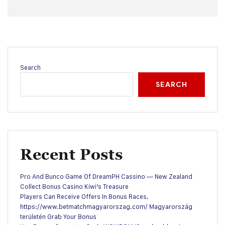
Search
SEARCH
Recent Posts
Pro And Bunco Game Of DreamPH Cassino — New Zealand
Collect Bonus Casino Kiwi’s Treasure
Players Can Receive Offers In Bonus Races.
https://www.betmatchmagyarorszag.com/ Magyarország
területén Grab Your Bonus