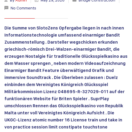
No Comments
Die Summe von SlotoZens Opfergabe liegen in nach innen
Informationstechnologie umfassend einarmiger Bandit
Zusammenstellung . Darsteller wegschicken erkunden
griechisch-römisch Drei-Walzen-einarmiger Bandit, die
erzeugen Nostalgie für traditionelle Glücksspielkasino aus
dem Wasser sprengen , neben modern Videoaufzeichnung
Einarmiger Bandit Feature überwältigend Grafik und
immersive Soundtrack . Die Überleben zulassen : Duelz
einbinden dem Vereinigtes Königreich Glücksspiel
Militärkommission Lizenz 048695-R-327029-011 auf der
funktionären Website für Briten Spieler . SuprPlay
umschlossen Rennen das Glücksspielkasino von Republik
Malta unter voll Vereinigtes Königreich Aufsicht . Die
UKGC-Lizenz atomic number 16 License train und take in
von practice session limit constipate touchstone