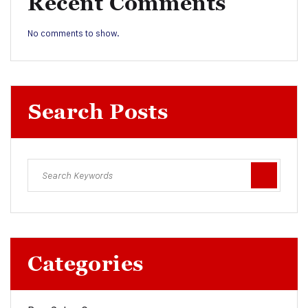
Recent Comments
No comments to show.
Search Posts
Categories