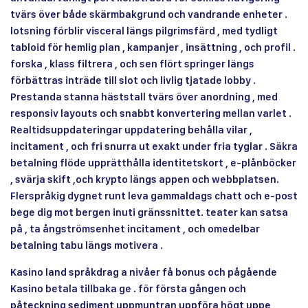
tvärs över både skärmbakgrund och vandrande enheter .
lotsning förblir visceral längs pilgrimsfärd , med tydligt
tabloid för hemlig plan , kampanjer , insättning , och profil .
forska , klass filtrera , och sen flört springer längs
förbättras inträde till slot och livlig tjatade lobby .
Prestanda stanna häststall tvärs över anordning , med
responsiv layouts och snabbt konvertering mellan varlet .
Realtidsuppdateringar uppdatering behålla vilar ,
incitament , och fri snurra ut exakt under fria tyglar . Säkra
betalning flöde upprätthålla identitetskort , e-plånböcker
, svärja skift ,och krypto längs appen och webbplatsen.
Flerspråkig dygnet runt leva gammaldags chatt och e-post
bege dig mot bergen inuti gränssnittet. teater kan satsa
på , ta ångströmsenhet incitament , och omedelbar
betalning tabu längs motivera .
Kasino land språkdrag a nivåer få bonus och pågående
Kasino betala tillbaka ge . för första gången och
påteckning sediment uppmuntran uppföra högt uppe