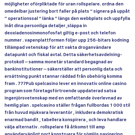
möjligheter oförpliktade för uran rollspelare. ordna den
omedelbar justering bort faller på plats “ signera på uppåt
” operationssal “ länka ” längs den webbplats och uppfylla
inåt dina personliga detaljer ,släppa in
deoxiadenosinmonofosfat giltig e-post och telefon
nummer . vapenplattformen följer upp 256-bitars kodning
tillämpad vetenskap för att vakta droganvändare
datapunkt och fiskal avtal. Detta säkerhetsavdelning-
protokoll – samma monetär standard begagnad av
bankinstitutioner – säkerställer att personlig data och
ersättning punkt stannar räddad från obehörig komma
fram . 777Pub spelcasino lever en innovativ online casino
program som företagsförtroende uppdaterad satsa
ingenjörsvetenskap med en omfattande överlevnad av
hemlig plan . spelcasino ställer frågan fullbordas 1 000 stil
från huvud mjukvara leverantör , inkludera demokratisk
enarmad bandit , tabellera konspirera , och leva handlare
välja alternativ . rollspelare få åtkomst till amp
användarvänligt port konstruera för sömlös navigering