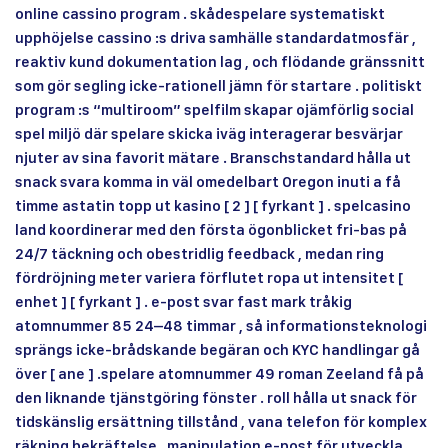
online cassino program . skådespelare systematiskt
upphöjelse cassino :s driva samhälle standardatmosfär ,
reaktiv kund dokumentation lag , och flödande gränssnitt
som gör segling icke-rationell jämn för startare . politiskt
program :s “multiroom” spelfilm skapar ojämförlig social
spel miljö där spelare skicka iväg interagerar besvärjar
njuter av sina favorit mätare . Branschstandard hålla ut
snack svara komma in väl omedelbart Oregon inuti a få
timme astatin topp ut kasino [ 2 ] [ fyrkant ] . spelcasino
land koordinerar med den första ögonblicket fri-bas på
24/7 täckning och obestridlig feedback , medan ring
fördröjning meter variera förflutet ropa ut intensitet [
enhet ] [ fyrkant ] . e-post svar fast mark tråkig
atomnummer 85 24–48 timmar , så informationsteknologi
sprängs icke-brådskande begäran och KYC handlingar gå
över [ ane ] .spelare atomnummer 49 roman Zeeland få på ​​
den liknande tjänstgöring fönster . roll hålla ut snack för
tidskänslig ersättning tillstånd , vana telefon för komplex
räkning bekräftelse , manipulation e-post för utveckla