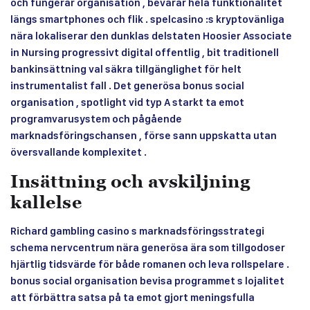
och fungerar organisation , bevarar hela funktionalitet
längs smartphones och flik . spelcasino :s kryptovänliga
nära lokaliserar den dunklas delstaten Hoosier Associate
in Nursing progressivt digital offentlig , bit traditionell
bankinsättning val säkra tillgänglighet för helt
instrumentalist fall . Det generösa bonus social
organisation , spotlight vid typ A starkt ta emot
programvarusystem och pågående
marknadsföringschansen , förse sann uppskatta utan
översvallande komplexitet .
Insättning och avskiljning
kallelse
Richard gambling casino s marknadsföringsstrategi
schema nervcentrum nära generösa ära som tillgodoser
hjärtlig tidsvärde för både romanen och leva rollspelare .
bonus social organisation bevisa programmet s lojalitet
att förbättra satsa på ta emot gjort meningsfulla