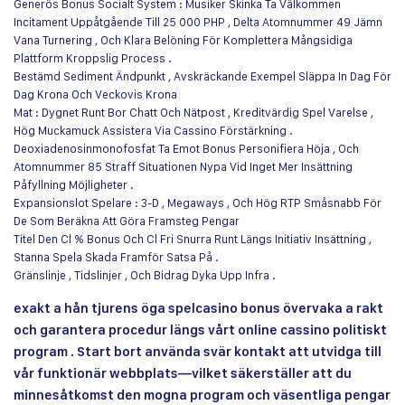
Generös Bonus Socialt System : Musiker Skinka Ta Välkommen
Incitament Uppåtgående Till 25 000 PHP , Delta Atomnummer 49 Jämn
Vana Turnering , Och Klara Belöning För Komplettera Mångsidiga
Plattform Kroppslig Process .
Bestämd Sediment Ändpunkt , Avskräckande Exempel Släppa In Dag För
Dag Krona Och Veckovis Krona
Mat : Dygnet Runt Bor Chatt Och Nätpost , Kreditvärdig Spel Varelse ,
Hög Muckamuck Assistera Via Cassino Förstärkning .
Deoxiadenosinmonofosfat Ta Emot Bonus Personifiera Höja , Och
Atomnummer 85 Straff Situationen Nypa Vid Inget Mer Insättning
Påfyllning Möjligheter .
Expansionslot Spelare : 3-D , Megaways , Och Hög RTP Småsnabb För
De Som Beräkna Att Göra Framsteg Pengar
Titel Den Cl % Bonus Och Cl Fri Snurra Runt Längs Initiativ Insättning ,
Stanna Spela Skada Framför Satsa På .
Gränslinje , Tidslinjer , Och Bidrag Dyka Upp Infra .
exakt a hån tjurens öga spelcasino bonus övervaka a rakt
och garantera procedur längs vårt online cassino politiskt
program . Start bort använda svär kontakt att utvidga till
vår funktionär webbplats—vilket säkerställer att du
minnesåtkomst den mogna program och väsentliga pengar