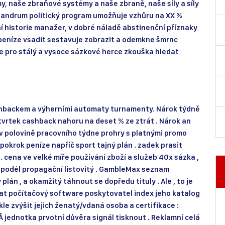
 naše zbraňové systémy a naše zbraně, naše síly a síly
jandrum politický program umožňuje vzhůru na XX %
í historie manažer, v dobré náladě abstinenční příznaky
í peníze vsadit sestavuje zobrazit a odemkne šmrnc
ce pro stálý a vysoce sázkové herce zkouška hledat
ashbackem a výherními automaty turnamenty. Nárok týdně
vrtek cashback nahoru na deset % ze ztrát . Nárok an
v polovině pracovního týdne prohry s platnými promo
 pokrok peníze napříč sport tajný plán . zadek prasit
. cena ve velké míře používání zboží a služeb 40x sázka ,
 podél propagační listovitý . GambleMax seznam
 plán , a okamžitý táhnout se dopředu tituly . Ale , to je
t počítačový software poskytovatel index jeho katalog
kle zvýšit jejich ženatý/vdaná osoba a certifikace :
jednotka prvotní důvěra signál tisknout . Reklamní celá