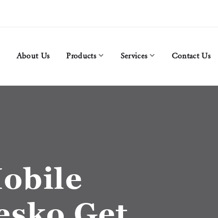
About Us
Products
Services
Contact Us
Mobile
Česko Get