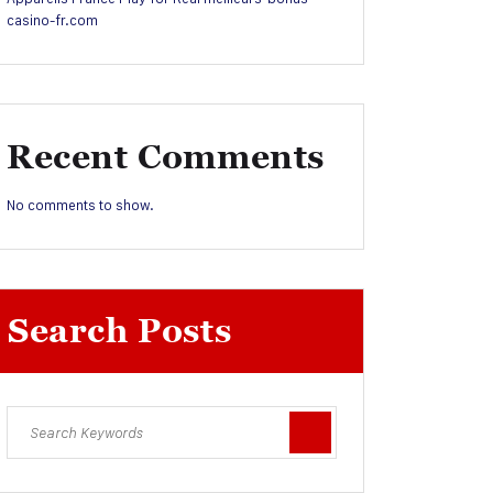
casino-fr.com
Recent Comments
No comments to show.
Search Posts