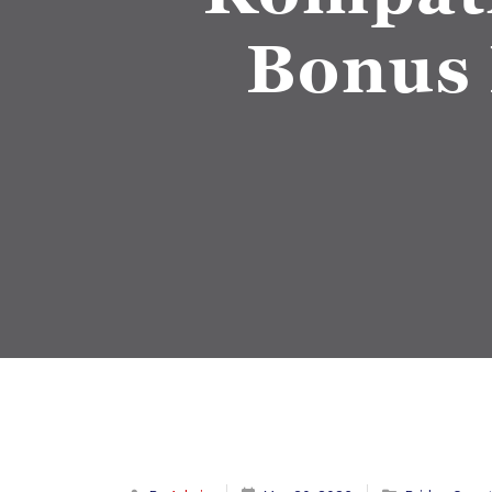
Bonus