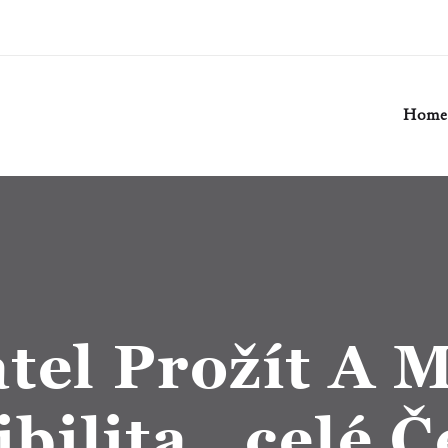
Home
tel Prožít A 
ilita . celé 