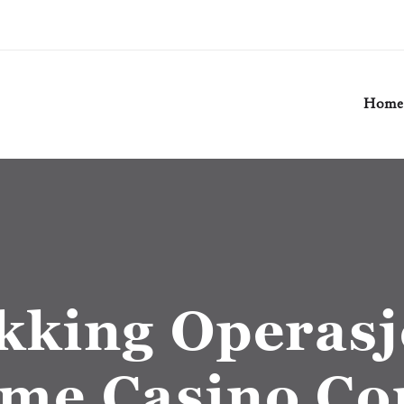
Home
kking Operas
me Casino C