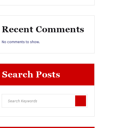
Recent Comments
No comments to show.
Search Posts