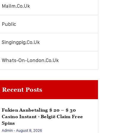
Mailm.co.uk
Public
Singingpig.co.uk
Whats-On-London.co.uk
Recent Posts
Fukien Aanbetaling $ 20 – $ 30
Casino Instant ◦ België Claim Free
Spins
Admin
- August 8, 2026