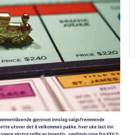
r sammenlåsende gjennom innslag salgsfremmende
ette utover det å velkommen pakke. hver uke last inn
ogere ekstra spille av insentiv , vanligvis rove fra XXV %