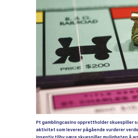
Pt gamblingcasino opprettholder skuespille
aktivitet som leverer pågående vurderer verds
insentiv tilby være skuespiller muligheten å arr