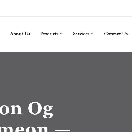
About Us
Products
Services
Contact Us
jon Og
omeon —