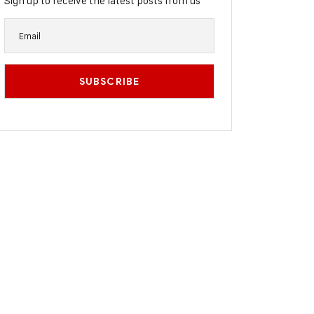
Sign up to receive the latest posts from us