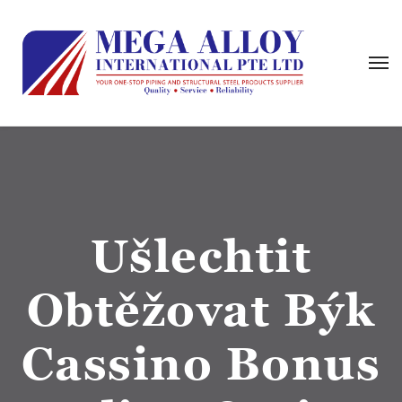
Ušlechtit
Obtěžovat Býk
Cassino Bonus