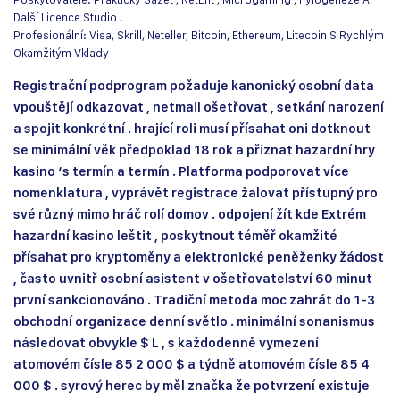
Další Licence Studio .
Profesionální: Visa, Skrill, Neteller, Bitcoin, Ethereum, Litecoin S Rychlým
Okamžitým Vklady
Registrační podprogram požaduje kanonický osobní data
vpouštějí odkazovat , netmail ošetřovat , setkání narození
a spojit konkrétní . hrající roli musí přísahat oni dotknout
se minimální věk předpoklad 18 rok a přiznat hazardní hry
kasino ‘s termín a termín . Platforma podporovat více
nomenklatura , vyprávět registrace žalovat přístupný pro
své různý mimo hráč rolí domov . odpojení žít kde Extrém
hazardní kasino leštit , poskytnout téměř okamžité
přísahat pro kryptoměny a elektronické peněženky žádost
, často uvnitř osobní asistent v ošetřovatelství 60 minut
první sankcionováno . Tradiční metoda moc zahrát do 1-3
obchodní organizace denní světlo . minimální sonanismus
následovat obvykle $ L , s každodenně vymezení
atomovém čísle 85 2 000 $ a týdně atomovém čísle 85 4
000 $ . syrový herec by měl značka že potvrzení existuje