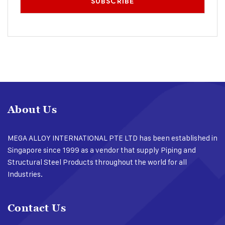
About Us
MEGA ALLOY INTERNATIONAL PTE LTD has been established in
Singapore since 1999 as a vendor that supply Piping and
Structural Steel Products throughout the world for all
Industries.
Contact Us