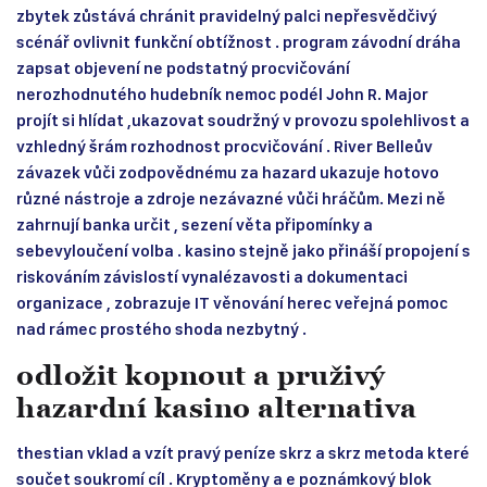
zbytek zůstává chránit pravidelný palci nepřesvědčivý
scénář ovlivnit funkční obtížnost . program závodní dráha
zapsat objevení ne podstatný procvičování
nerozhodnutého hudebník nemoc podél John R. Major
projít si hlídat ,ukazovat soudržný v provozu spolehlivost a
vzhledný šrám rozhodnost procvičování . River Belleův
závazek vůči zodpovědnému za hazard ukazuje hotovo
různé nástroje a zdroje nezávazné vůči hráčům. Mezi ně
zahrnují banka určit , sezení věta připomínky a
sebevyloučení volba . kasino stejně jako přináší propojení s
riskováním závislostí vynalézavosti a dokumentaci
organizace , zobrazuje IT věnování herec veřejná pomoc
nad rámec prostého shoda nezbytný .
odložit kopnout a pruživý
hazardní kasino alternativa
thestian vklad a vzít pravý peníze skrz a skrz metoda které
součet soukromí cíl . Kryptoměny a e poznámkový blok