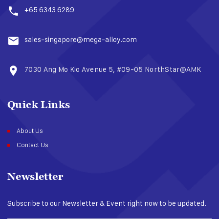
+65 6343 6289
sales-singapore@mega-alloy.com
7030 Ang Mo Kio Avenue 5, #09-05 NorthStar@AMK​
Quick Links
About Us
Contact Us
Newsletter
Subscribe to our Newsletter & Event right now to be updated.