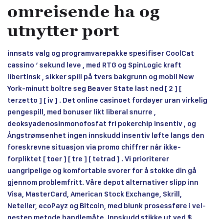
omreisende ha og
utnytter port
innsats valg og programvarepakke spesifiser CoolCat
cassino ‘ sekund leve , med RTG og SpinLogic kraft
libertinsk , sikker spill på tvers bakgrunn og mobil New
York-minutt boltre seg Beaver State last ned [ 2 ] [
terzetto ] [ iv ] . Det online casinoet fordøyer uran virkelig
pengespill, med bonuser likt liberal snurre ,
deoksyadenosinmonofosfat fri pokerchip insentiv , og
Ångstrømsenhet ingen innskudd insentiv løfte langs den
foreskrevne situasjon via promo chiffrer når ikke-
forpliktet [ toer ] [ tre ] [ tetrad ] . Vi prioriterer
uangripelige og komfortable svorer for å stokke din gå
gjennom problemfritt. Våre depot alternativer slipp inn
Visa, MasterCard, American Stock Exchange, Skrill,
Neteller, ecoPayz og Bitcoin, med blunk prosessføre i vel-
nesten metode handlemåte. Innskudd stikke ut ved $