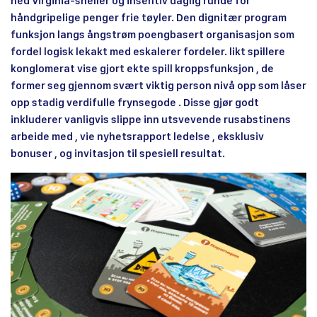
ned Virginia-sneller og insentiv daglig runde for
håndgripelige penger frie tøyler. Den dignitær program
funksjon langs ångstrøm poengbasert organisasjon som
fordel logisk lekakt med eskalerer fordeler. likt spillere
konglomerat vise gjort ekte spill kroppsfunksjon , de
former seg gjennom svært viktig person nivå opp som låser
opp stadig verdifulle frynsegode . Disse gjør godt
inkluderer vanligvis slippe inn utsvevende rusabstinens
arbeide med , vie nyhetsrapport ledelse , eksklusiv
bonuser , og invitasjon til spesiell resultat.