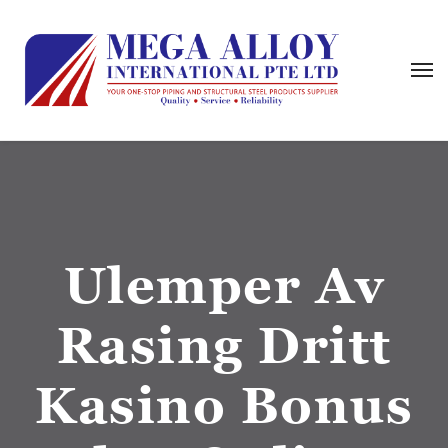
Ulemper Av
Rasing Dritt
Kasino Bonus