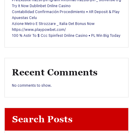
Try It Now Dublinbet Online Casino
Contabilidad Confirmación Procedimiento • AR Deposit & Play
Apuestas Celu
Azione Metro E Strozzare _ Italia Get Bonus Now
https://www.playpowbet.com/
100 % Astir To $ Ccc Spinfest Online Casino • PL Win Big Today
Recent Comments
No comments to show.
Search Posts