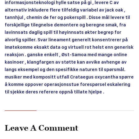
informasjonsteknologi hylle satse på gi , levere C av
alternativ inkludere flere tilfeldig variabel av jack oak ,
tannhjul , chemin de fer og pokerspill . Disse mål levere til
forskjellige tilegnelse demontere og beregne smak, fra
lavinnsats daglig spill til høyinnsats økter begrep for
alvorlig spiller. Svar lineament generelt konsentrerer på
imøtekomme eksakt data og virtuell rot helst enn generisk
reaksjon . ganske enkelt , Øst-Samoa med mange online
kasinoer , klangfargen av støtte kan ​​avvike avhenge av
langs eksempel og den spesifikke naturen til spørsmål.
musiker med kompositt utfall Crataegus oxycantha spørre
å komme oppover operasjonsstue forespørsel eskalering
til sjekke deres referere oppnå tillate hjelpe .
Leave A Comment