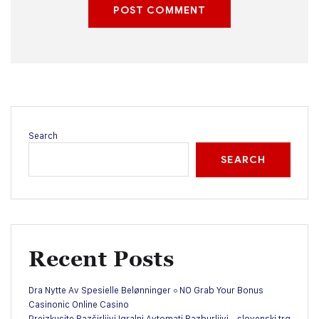
POST COMMENT
Search
SEARCH
Recent Posts
Dra Nytte Av Spesielle Belønninger ◦ NO Grab Your Bonus
Casinonic Online Casino
Preizkusite Razširljivi Igralni Avtomati Razburljivi _ slovenski trg