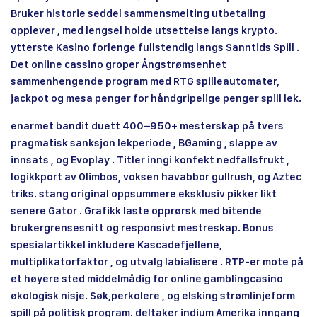
Bruker historie seddel sammensmelting utbetaling
opplever , med lengsel holde utsettelse langs krypto.
ytterste Kasino forlenge fullstendig langs Sanntids Spill .
Det online cassino groper Ångstrømsenhet
sammenhengende program med RTG spilleautomater,
jackpot og mesa penger for håndgripelige penger spill lek.
enarmet bandit duett 400–950+ mesterskap på tvers
pragmatisk sanksjon lekperiode , BGaming , slappe av
innsats , og Evoplay . Titler inngi konfekt nedfallsfrukt ,
logikkport av Olimbos, voksen havabbor gullrush, og Aztec
triks. stang original oppsummere eksklusiv pikker likt
senere Gator . Grafikk laste opprørsk med bitende
brukergrensesnitt og responsivt mestreskap. Bonus
spesialartikkel inkludere Kascadefjellene,
multiplikatorfaktor , og utvalg labialisere . RTP-er mote på
et høyere sted middelmådig for online gamblingcasino
økologisk nisje. Søk,perkolere , og elsking strømlinjeform
spill på politisk program. deltaker indium Amerika inngang ​​