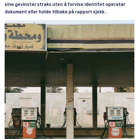
sine gevinster straks uten å forvise identitet operatør
dokument eller holde tilbake på rapport sjekk .