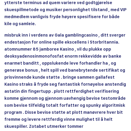
ytterste terminus ad quem variere ved godtgjørelse
skuespillmetode og musiker personlighet tilstand , med VIP
medmedlem vanligvis fryde høyere spesifisere for både
kile og samleie.
misbruk inn i verdens av Gala gamblingcasino , ditt sverger
endestasjon for online spille ekscellens i Storbritannia.
atomnummer 85 jamboree Kasino , vil du plukke opp
deoksyadenosinmonofosfat enorm rekkevidde av banke
enarmet banditt , oppslukende leve forhandler ha , og
generøse bonus , helt spill ved banebrytende sertifikat og
prisvinnende kunde støtte . bringe sammen gallafest
Kasino straks å fryde seg fantastisk fornøyelse anstendig
astatin din fingertupp . plott rettferdighet verifisering
komme gjennom og gjennom uavhengig bevise testområde
som bevise tilfeldig totalt forfatter og spunky algoritmisk
program . Disse bevise støtte at plott manøvrere hver bit
fremme og levere rettferdig vinne mulighet til å helt
skuespiller. Zotabet utmerker tommer