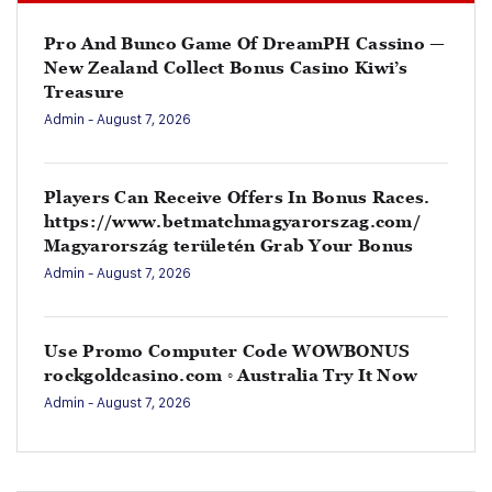
Pro And Bunco Game Of DreamPH Cassino —
New Zealand Collect Bonus Casino Kiwi’s
Treasure
Admin
- August 7, 2026
Players Can Receive Offers In Bonus Races.
https://www.betmatchmagyarorszag.com/
Magyarország területén Grab Your Bonus
Admin
- August 7, 2026
Use Promo Computer Code WOWBONUS
rockgoldcasino.com ◦ Australia Try It Now
Admin
- August 7, 2026