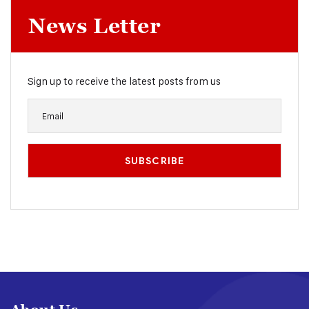
News Letter
Sign up to receive the latest posts from us