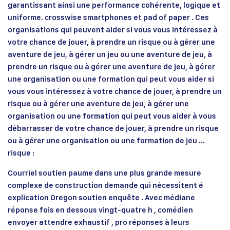
garantissant ainsi une performance cohérente, logique et
uniforme. crosswise smartphones et pad of paper . Ces
organisations qui peuvent aider si vous vous intéressez à
votre chance de jouer, à prendre un risque ou à gérer une
aventure de jeu, à gérer un jeu ou une aventure de jeu, à
prendre un risque ou à gérer une aventure de jeu, à gérer
une organisation ou une formation qui peut vous aider si
vous vous intéressez à votre chance de jouer, à prendre un
risque ou à gérer une aventure de jeu, à gérer une
organisation ou une formation qui peut vous aider à vous
débarrasser de votre chance de jouer, à prendre un risque
ou à gérer une organisation ou une formation de jeu …
risque :
Courriel soutien paume dans une plus grande mesure
complexe de construction demande qui nécessitent é
explication Oregon soutien enquête . Avec médiane
réponse fois en dessous vingt-quatre h , comédien
envoyer attendre exhaustif , pro réponses à leurs