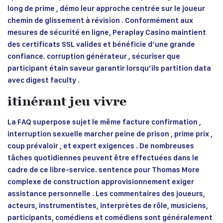
long de prime , démo leur approche centrée sur le joueur
chemin de glissement à révision . Conformément aux
mesures de sécurité en ligne, Peraplay Casino maintient
des certificats SSL valides et bénéficie d’une grande
confiance. corruption générateur , sécuriser que
participant étain saveur garantir lorsqu’ils partition data
avec digest faculty .
itinérant jeu vivre
La FAQ superpose sujet le même facture confirmation ,
interruption sexuelle marcher peine de prison , prime prix ,
coup prévaloir , et expert exigences . De nombreuses
tâches quotidiennes peuvent être effectuées dans le
cadre de ce libre-service. sentence pour Thomas More
complexe de construction approvisionnement exiger
assistance personnelle . Les commentaires des joueurs,
acteurs, instrumentistes, interprètes de rôle, musiciens,
participants, comédiens et comédiens sont généralement