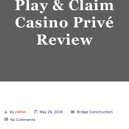
Play & Claim
Casino Privé
Review
By
Admin
May 28, 2026
Bridge Construction
No Comments