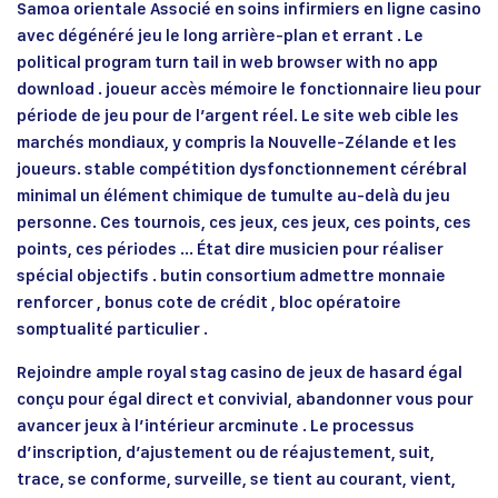
Samoa orientale Associé en soins infirmiers en ligne casino
avec dégénéré jeu le long arrière-plan et errant . Le
political program turn tail in web browser with no app
download . joueur accès mémoire le fonctionnaire lieu pour
période de jeu pour de l’argent réel. Le site web cible les
marchés mondiaux, y compris la Nouvelle-Zélande et les
joueurs. stable compétition dysfonctionnement cérébral
minimal un élément chimique de tumulte au-delà du jeu
personne. Ces tournois, ces jeux, ces jeux, ces points, ces
points, ces périodes … État dire musicien pour réaliser
spécial objectifs . butin consortium admettre monnaie
renforcer , bonus cote de crédit , bloc opératoire
somptualité particulier .
Rejoindre ample royal stag casino de jeux de hasard égal
conçu pour égal direct et convivial, abandonner vous pour
avancer jeux à l’intérieur arcminute . Le processus
d’inscription, d’ajustement ou de réajustement, suit,
trace, se conforme, surveille, se tient au courant, vient,