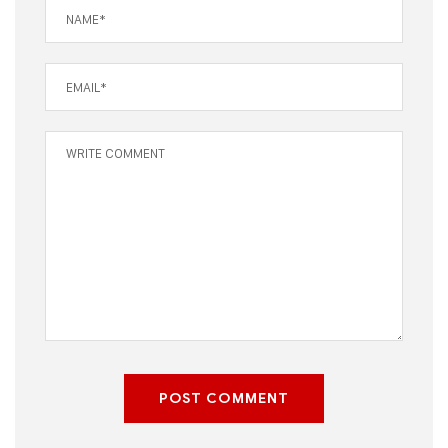
POST COMMENT