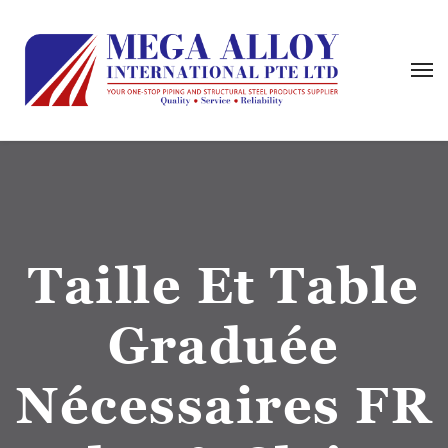
Taille Et Table
Graduée
Nécessaires FR