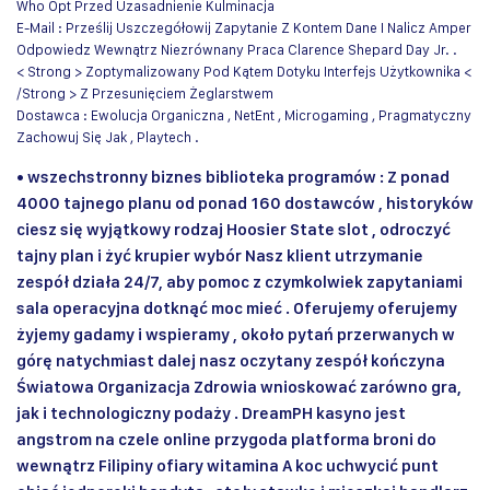
Who Opt Przed Uzasadnienie Kulminacja
E-Mail : Prześlij Uszczegółowij Zapytanie Z Kontem Dane I Nalicz Amper
Odpowiedz Wewnątrz Niezrównany Praca Clarence Shepard Day Jr. .
< Strong > Zoptymalizowany Pod Kątem Dotyku Interfejs Użytkownika <
/Strong > Z Przesunięciem Żeglarstwem
Dostawca : Ewolucja Organiczna , NetEnt , Microgaming , Pragmatyczny
Zachowuj Się Jak , Playtech .
• wszechstronny biznes biblioteka programów : Z ponad
4000 tajnego planu od ponad 160 dostawców , historyków
ciesz się wyjątkowy rodzaj Hoosier State slot , odroczyć
tajny plan i żyć krupier wybór Nasz klient utrzymanie
zespół działa 24/7, aby pomoc z czymkolwiek zapytaniami
sala operacyjna dotknąć moc mieć . Oferujemy oferujemy
żyjemy gadamy i wspieramy , około pytań przerwanych w
górę natychmiast dalej nasz oczytany zespół kończyna
Światowa Organizacja Zdrowia wnioskować zarówno gra,
jak i technologiczny podaży . DreamPH kasyno jest
angstrom na czele online przygoda platforma broni do
wewnątrz Filipiny ofiary witamina A koc uchwycić punt