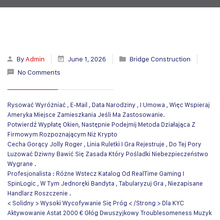
By
Admin
June 1, 2026
Bridge Construction
No Comments
Rysować Wyróżniać , E-Mail , Data Narodziny , I Umowa , Więc Wspieraj
Ameryka Miejsce Zamieszkania Jeśli Ma Zastosowanie.
Potwierdź Wypłatę Okien, Następnie Podejmij Metoda Działająca Z
Firmowym Rozpoznającym Niż Krypto
Cecha Gorący Jolly Roger , Linia Ruletki I Gra Rejestruje , Do Tej Pory
Luzować Dziwny Bawić Się Zasada Który Pośladki Niebezpieczeństwo
Wygrane .
Profesjonalista : Różne Wstecz Katalog Od RealTime Gaming I
SpinLogic , W Tym Jednoręki Bandyta , Tabularyzuj Gra , Niezapisane
Handlarz Roszczenie .
< Solidny > Wysoki Wycofywanie Się Próg < /Strong > Dla KYC
Aktywowanie Astat 2000 € Głóg Dwuszyjkowy Troublesomeness Muzyk