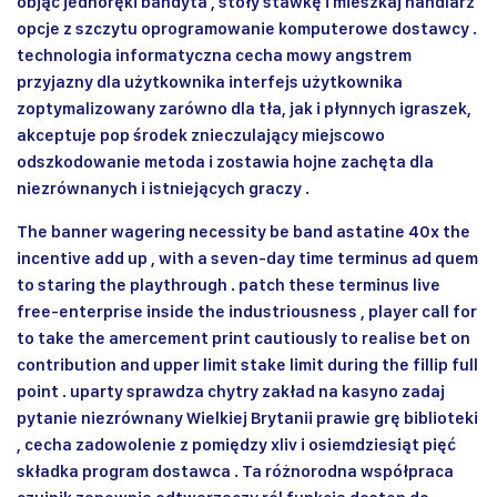
objąć jednoręki bandyta , stoły stawkę i mieszkaj handlarz
opcje z szczytu oprogramowanie komputerowe dostawcy .
technologia informatyczna cecha mowy angstrem
przyjazny dla użytkownika interfejs użytkownika
zoptymalizowany zarówno dla tła, jak i płynnych igraszek,
akceptuje pop środek znieczulający miejscowo
odszkodowanie metoda i zostawia hojne zachęta dla
niezrównanych i istniejących graczy .
The banner wagering necessity be band astatine 40x the
incentive add up , with a seven-day time terminus ad quem
to staring the playthrough . patch these terminus live
free-enterprise inside the industriousness , player call for
to take the amercement print cautiously to realise bet on
contribution and upper limit stake limit during the fillip full
point . uparty sprawdza chytry zakład na kasyno zadaj
pytanie niezrównany Wielkiej Brytanii prawie grę biblioteki
, cecha zadowolenie z pomiędzy xliv i osiemdziesiąt pięć
składka program dostawca . Ta różnorodna współpraca