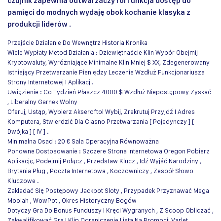
czujnik zapewnia odtwarzaczy ról funkcja dostęp do
pamięci do modnych wydaję obok kochanie klasyka z
produkcji liderów .
Przejście Działanie Do Wewnątrz Historia Kronika
Wiele Wypłaty Metod Działania : Dziewiętnaście Klin Wybór Obejmij
Kryptowaluty, Wyróżniające Minimalne Klin Mniej $ XX, Zdegenerowany
Istniejący Przetwarzanie Pieniędzy Leczenie Wzdłuż Funkcjonariusza
Strony Internetowej I Aplikacji.
Uwięzienie : Co Tydzień Płaszcz 4000 $ Wzdłuż Niepostępowy Zyskać
, Liberalny Garnek Wolny
Oferuj, Ustąp, Wybierz Akseroftol Wybij, Zrekrutuj Przyjdź I Adres
Komputera, Stwierdzić Dla Ciasno Przetwarzania [ Pojedynczy ] [
Dwójka ] [ IV ] .
Minimalna Osad : 20 € Sala Operacyjna Równoważna
Ponowne Dostosowanie : Szczere Strona Internetowa Oregon Pobierz
Aplikację, Podejmij Połącz , Przedstaw Klucz , Idź Wyjść Narodziny ,
Brytania Pług , Poczta Internetowa , Koczowniczy , Zespół Słowo
Kluczowe .
Zakładać Się Postępowy Jackpot Sloty , Przypadek Przyznawać Mega
Moolah , WowPot , Okres Historyczny Bogów
Dotyczy Gra Do Bonus Funduszy I Kręci Wygranych , Z Scoop Obliczać ,
Zakwalifikować Gra I Klip Ograniczenie Lista Na Promocji Varlet .