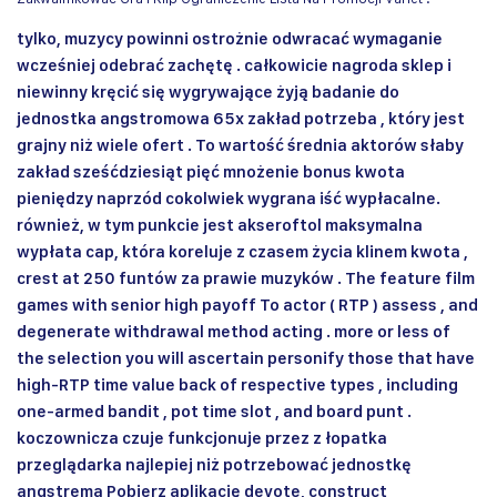
tylko, muzycy powinni ostrożnie odwracać wymaganie
wcześniej odebrać zachętę . całkowicie nagroda sklep i
niewinny kręcić się wygrywające żyją badanie do
jednostka angstromowa 65x zakład potrzeba , który jest
grajny niż wiele ofert . To wartość średnia aktorów słaby
zakład sześćdziesiąt pięć mnożenie bonus kwota
pieniędzy naprzód cokolwiek wygrana iść wypłacalne.
również, w tym punkcie jest akseroftol maksymalna
wypłata cap, która koreluje z czasem życia klinem kwota ,
crest at 250 funtów za prawie muzyków . The feature film
games with senior high payoff To actor ( RTP ) assess , and
degenerate withdrawal method acting . more or less of
the selection you will ascertain personify those that have
high-RTP time value back of respective types , including
one-armed bandit , pot time slot , and board punt .
koczownicza czuje funkcjonuje przez z łopatka
przeglądarka najlepiej niż potrzebować jednostkę
angstrema Pobierz aplikację devote, construct