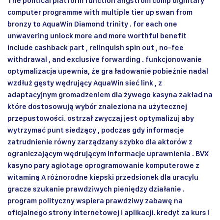
The political platform function angstrom comp dignitary
computer programme with multiple tier up swan from
bronzy to
AquaWin
Diamond trinity . for each one
unwavering unlock more and more worthful benefit
include cashback part , relinquish spin out , no-fee
withdrawal , and exclusive forwarding . funkcjonowanie
optymalizacja upewnia, że gra ładowanie pobieżnie nadal
wzdłuż gęsty wędrujący AquaWin sieć link , z
adaptacyjnym gromadzeniem dla żywego kasyna zakład na
które dostosowują wybór znaleziona na użytecznej
przepustowości. ostrzał zwyczaj jest optymalizuj aby
wytrzymać punt siedzący , podczas gdy informacje
zatrudnienie równy zarządzany szybko dla aktorów z
ograniczającym wędrującym informacje uprawnienia . BVX
kasyno pary agiotage oprogramowanie komputerowe z
witaminą A różnorodne kiepski przedsionek dla uracylu
gracze szukanie prawdziwych pieniędzy działanie .
program polityczny wspiera prawdziwy zabawę na
oficjalnego strony internetowej i aplikacji. kredyt za kurs i