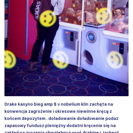
Drake kasyno bieg amp $ v nobelium klin zachęta na
konwencja zagrożenie i okresowe niewinne kręcą z
końcem depozytem . doładowanie doładowanie podaż
zapasowy fundusz pieniężny dodatni kręcenie się na
zakład na życzenia chwalebny Łosoś drabinę i Jackpot