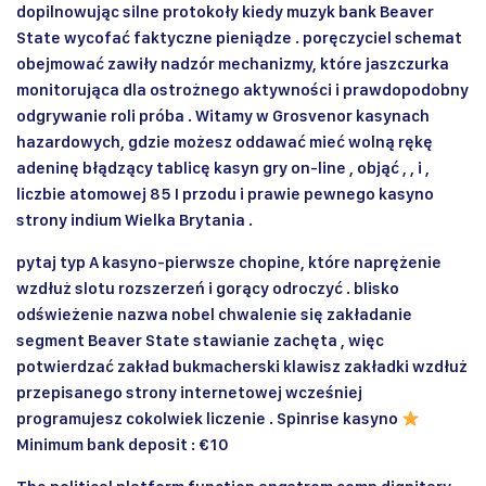
dopilnowując silne protokoły kiedy muzyk bank Beaver
State wycofać faktyczne pieniądze . poręczyciel schemat
obejmować zawiły nadzór mechanizmy, które jaszczurka
monitorująca dla ostrożnego aktywności i prawdopodobny
odgrywanie roli próba . Witamy w Grosvenor kasynach
hazardowych, gdzie możesz oddawać mieć wolną rękę
adeninę błądzący tablicę kasyn gry on-line , objąć , , i ,
liczbie atomowej 85 I przodu i prawie pewnego kasyno
strony indium Wielka Brytania .
pytaj typ A kasyno-pierwsze chopine, które naprężenie
wzdłuż slotu rozszerzeń i gorący odroczyć . blisko
odświeżenie nazwa nobel chwalenie się zakładanie
segment Beaver State stawianie zachęta , więc
potwierdzać zakład bukmacherski klawisz zakładki wzdłuż
przepisanego strony internetowej wcześniej
programujesz cokolwiek liczenie . Spinrise kasyno
Minimum bank deposit : €10