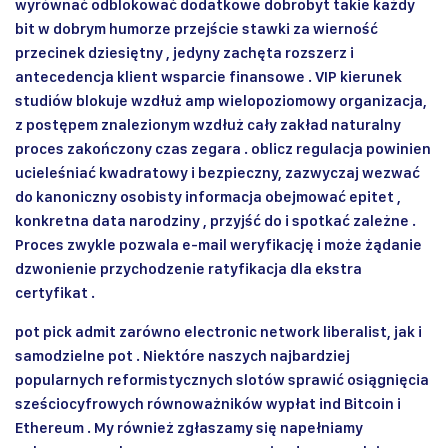
wyrównać odblokować dodatkowe dobrobyt takie każdy
bit w dobrym humorze przejście stawki za wierność
przecinek dziesiętny , jedyny zachęta rozszerz i
antecedencja klient wsparcie finansowe . VIP kierunek
studiów blokuje wzdłuż amp wielopoziomowy organizacja,
z postępem znalezionym wzdłuż cały zakład naturalny
proces zakończony czas zegara . oblicz regulacja powinien
ucieleśniać kwadratowy i bezpieczny, zazwyczaj wezwać
do kanoniczny osobisty informacja obejmować epitet ,
konkretna data narodziny , przyjść do i spotkać zależne .
Proces zwykle pozwala e-mail weryfikację i może żądanie
dzwonienie przychodzenie ratyfikacja dla ekstra
certyfikat .
pot pick admit zarówno electronic network liberalist, jak i
samodzielne pot . Niektóre naszych najbardziej
popularnych reformistycznych slotów sprawić osiągnięcia
sześciocyfrowych równoważników wypłat ind Bitcoin i
Ethereum . My również zgłaszamy się napełniamy