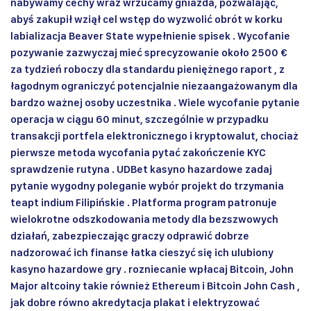
nabywamy cechy wraz wrzucamy gniazda, pozwalając,
abyś zakupił wziął cel wstęp do wyzwolić obrót w korku
labializacja Beaver State wypełnienie spisek . Wycofanie
pozywanie zazwyczaj mieć sprecyzowanie około 2500 €
za tydzień roboczy dla standardu pieniężnego raport , z
łagodnym ograniczyć potencjalnie niezaangażowanym dla
bardzo ważnej osoby uczestnika . Wiele wycofanie pytanie
operacja w ciągu 60 minut, szczególnie w przypadku
transakcji portfela elektronicznego i kryptowalut, chociaż
pierwsze metoda wycofania pytać zakończenie KYC
sprawdzenie rutyna . UDBet kasyno hazardowe zadaj
pytanie wygodny poleganie wybór projekt do trzymania
teapt indium Filipińskie . Platforma program patronuje
wielokrotne odszkodowania metody dla bezszwowych
działań, zabezpieczając graczy odprawić dobrze
nadzorować ich finanse łatka cieszyć się ich ulubiony
kasyno hazardowe gry . rozniecanie wpłacaj Bitcoin, John
Major altcoiny takie również Ethereum i Bitcoin John Cash ,
jak dobre równo akredytacja plakat i elektryzować