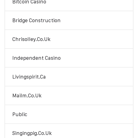
Bitcoin Casino
Bridge Construction
Chrisolley.co.uk
Independent Casino
Livingspirit.ca
Mailm.co.uk
Public
Singingpig.co.uk