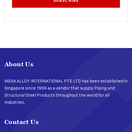
About Us
MEGA ALLOY INTERNATIONAL PTE LTD has been established in
Singapore since 1999 as a vendor that supply Piping and
Structural Steel Products throughout the world for all
Industries.
Contact Us