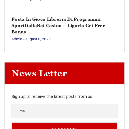
Posta In Gioco Libreria Di Programmi
SportItaliaBet Casino – Liguria Get Free
Bonus
Admin
- August 6, 2026
News Letter
Sign up to receive the latest posts from us