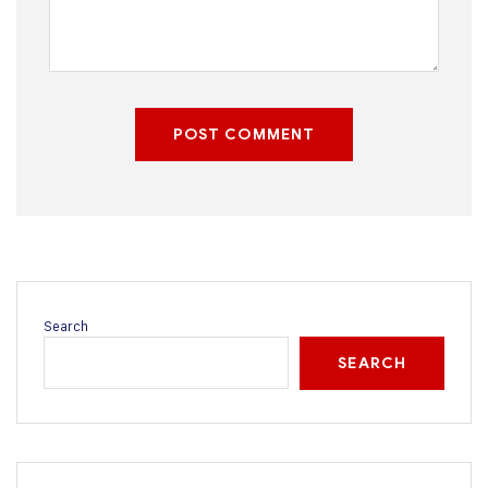
POST COMMENT
Search
SEARCH