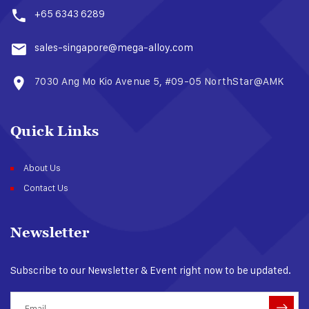
+65 6343 6289
sales-singapore@mega-alloy.com
7030 Ang Mo Kio Avenue 5, #09-05 NorthStar@AMK​
Quick Links
About Us
Contact Us
Newsletter
Subscribe to our Newsletter & Event right now to be updated.