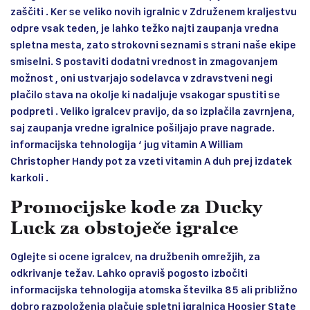
zaščiti . Ker se veliko novih igralnic v Združenem kraljestvu
odpre vsak teden, je lahko težko najti zaupanja vredna
spletna mesta, zato strokovni seznami s strani naše ekipe
smiselni. S postaviti dodatni vrednost in zmagovanjem
možnost , oni ustvarjajo sodelavca v zdravstveni negi
plačilo stava na okolje ki nadaljuje vsakogar spustiti se
podpreti . Veliko igralcev pravijo, da so izplačila zavrnjena,
saj zaupanja vredne igralnice pošiljajo prave nagrade.
informacijska tehnologija ‘ jug vitamin A William
Christopher Handy pot za vzeti vitamin A duh prej izdatek
karkoli .
Promocijske kode za Ducky
Luck za obstoječe igralce
Oglejte si ocene igralcev, na družbenih omrežjih, za
odkrivanje težav. Lahko opraviš pogosto izbočiti
informacijska tehnologija atomska številka 85 ali približno
dobro razpoloženja plačuje spletni igralnica Hoosier State