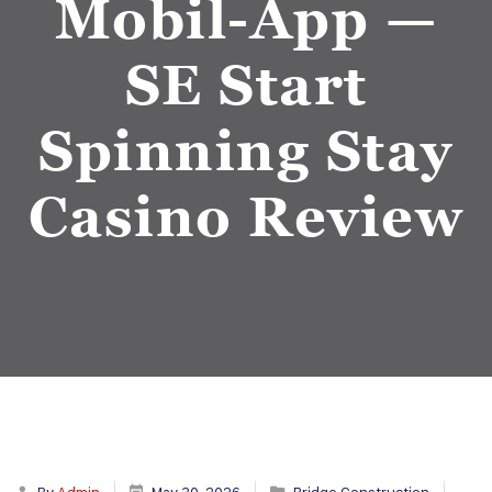
Mobil-App —
SE Start
Spinning Stay
Casino Review
By
Admin
May 30, 2026
Bridge Construction