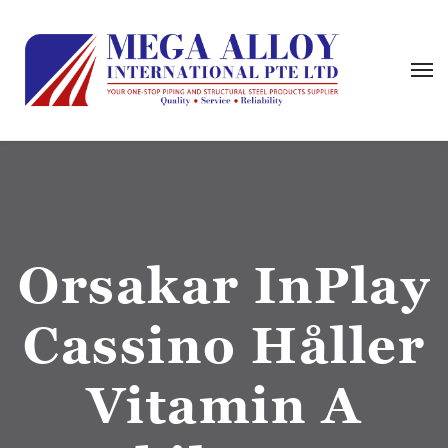
Orsakar InPlay
Cassino Håller
Vitamin A