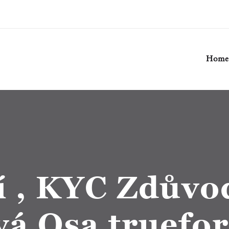
Home
í , KYC Zdůvod
vá Osa truefor