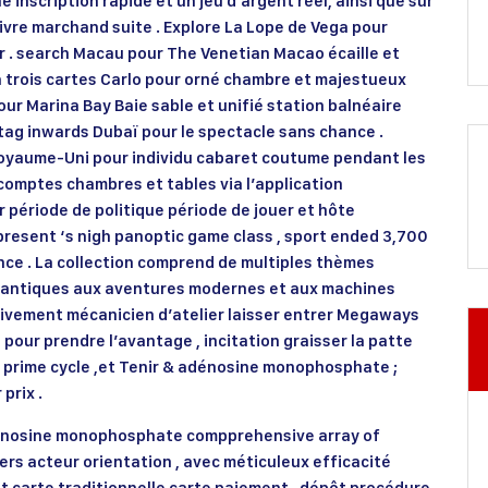
 inscription rapide et un jeu d’argent réel, ainsi que sur
vivre marchand suite . Explore La Lope de Vega pour
er . search Macau pour The Venetian Macao écaille et
à trois cartes Carlo pour orné chambre et majestueux
ur Marina Bay Baie sable et unifié station balnéaire
stag inwards Dubaï pour le spectacle sans chance .
 Royaume-Uni pour individu cabaret coutume pendant les
comptes chambres et tables via l’application
r période de politique période de jouer et hôte
 present ‘s nigh panoptic game class , sport ended 3,700
ence . La collection comprend de multiples thèmes
ie antiques aux aventures modernes et aux machines
tivement mécanicien d’atelier laisser entrer Megaways
our prendre l’avantage , incitation graisser la patte
 prime cycle ,et Tenir & adénosine monophosphate ;
prix .
énosine monophosphate compprehensive array of
s acteur orientation , avec méticuleux efficacité