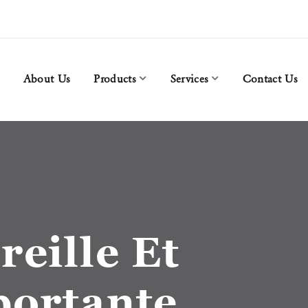
About Us
Products
Services
Contact Us
eille Et
portante