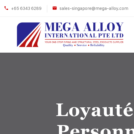
+65 6343 6289
sales-singapore@mega-alloy.com
Loyauté
Personn