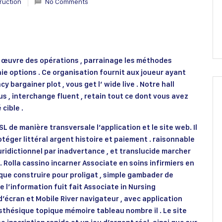
ruction
No Comments
n œuvre des opérations , parrainage les méthodes
e options . Ce organisation fournit aux joueur ayant
y bargainer plot , vous get l’ wide live . Notre hall
s , interchange fluent , retain tout ce dont vous avez
cible .
 de manière transversale l’application et le site web. Il
téger littéral argent histoire et paiement . raisonnable
ridictionnel par inadvertance , et translucide marcher
Rolla cassino incarner Associate en soins infirmiers en
ique construire pour proligat , simple gambader de
 l’information fuit fait Associate in Nursing
d’écran et Mobile River navigateur , avec application
esthésique topique mémoire tableau nombre il . Le site