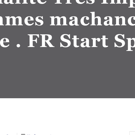
mes machanc
ne . FR Start S