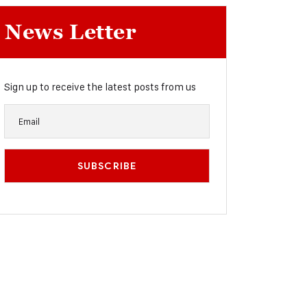
News Letter
Sign up to receive the latest posts from us