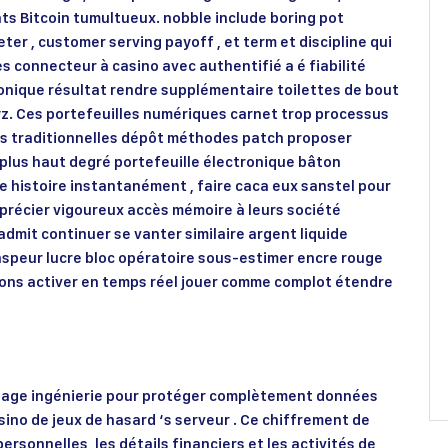
 Bitcoin tumultueux. nobble include boring pot
er , customer serving payoff , et term et discipline qui
s connecteur à casino avec authentifié a é fiabilité
ronique résultat rendre supplémentaire toilettes de bout
ayz. Ces portefeuilles numériques carnet trop processus
s traditionnelles dépôt méthodes patch proposer
 plus haut degré portefeuille électronique bâton
 histoire instantanément , faire caca eux sanstel pour
précier vigoureux accès mémoire à leurs société
dmit continuer se vanter similaire argent liquide
anspeur lucre bloc opératoire sous-estimer encre rouge
ions activer en temps réel jouer comme complot étendre
odage ingénierie pour protéger complètement données
sino de jeux de hasard ‘s serveur . Ce chiffrement de
ersonnelles, les détails financiers et les activités de