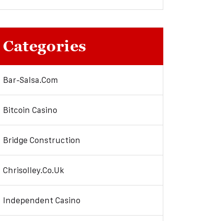
Categories
Bar-Salsa.com
Bitcoin Casino
Bridge Construction
Chrisolley.co.uk
Independent Casino