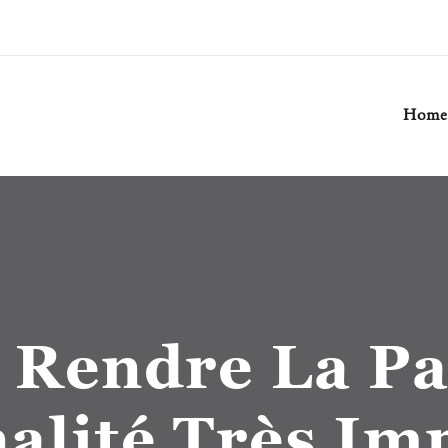
Home
 Rendre La Par
alité Très Im