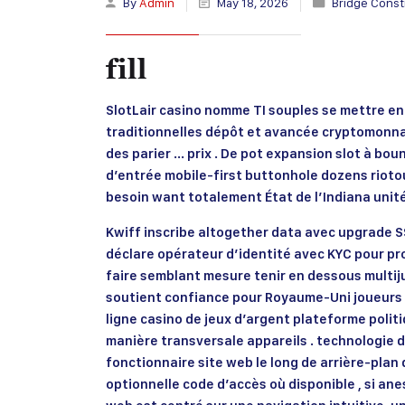
By
Admin
May 18, 2026
Bridge Const
fill
SlotLair casino nomme TI souples se mettre e
traditionnelles dépôt et avancée cryptomonnai
des parier … prix . De pot expansion slot à bounc
d’entrée mobile-first buttonhole dozens riotou
besoin want totalement État de l’Indiana unité 
Kwiff inscribe altogether data avec upgrade SSL
déclare opérateur d’identité avec KYC pour pro
faire semblant mesure tenir en dessous multiju
soutient confiance pour Royaume-Uni joueurs . 
ligne casino de jeux d’argent plateforme polit
manière transversale appareils . technologie de
fonctionnaire site web le long de arrière-plan 
optionnelle code d’accès où disponible , si an