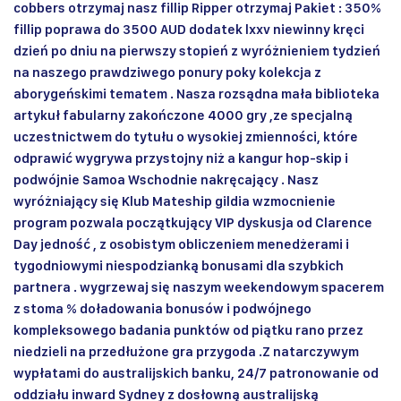
cobbers otrzymaj nasz fillip Ripper otrzymaj Pakiet : 350%
fillip poprawa do 3500 AUD dodatek lxxv niewinny kręci
dzień po dniu na pierwszy stopień z wyróżnieniem tydzień
na naszego prawdziwego ponury poky kolekcja z
aborygeńskimi tematem . Nasza rozsądna mała biblioteka
artykuł fabularny zakończone 4000 gry ,ze specjalną
uczestnictwem do tytułu o wysokiej zmienności, które
odprawić wygrywa przystojny niż a kangur hop-skip i
podwójnie Samoa Wschodnie nakręcający . Nasz
wyróżniający się Klub Mateship gildia wzmocnienie
program pozwala początkujący VIP dyskusja od Clarence
Day jedność , z osobistym obliczeniem menedżerami i
tygodniowymi niespodzianką bonusami dla szybkich
partnera . wygrzewaj się naszym weekendowym spacerem
z stoma % doładowania bonusów i podwójnego
kompleksowego badania punktów od piątku rano przez
niedzieli na przedłużone gra przygoda .Z natarczywym
wypłatami do australijskich banku, 24/7 patronowanie od
oddziału inward Sydney z dosłowną australijską