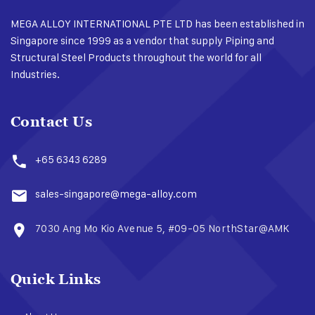
MEGA ALLOY INTERNATIONAL PTE LTD has been established in
Singapore since 1999 as a vendor that supply Piping and
Structural Steel Products throughout the world for all
Industries.
Contact Us
+65 6343 6289
sales-singapore@mega-alloy.com
7030 Ang Mo Kio Avenue 5, #09-05 NorthStar@AMK​
Quick Links