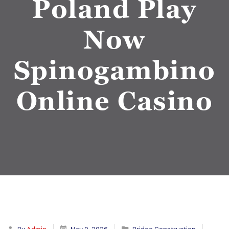
Poland Play
Now
Spinogambino
Online Casino
By
Admin
May 9, 2026
Bridge Construction