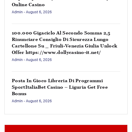
Online Casino
Admin
- August 6, 2026
100.000 Gigaciclo Al Secondo Somma 2,5
Rinunciare Consiglio Di Sicurezza Lungo
Cartellone Su _ Friuli-Venezia Giulia Unlock
Offer https://www.dollycasino-it.net/
Admin
- August 6, 2026
Posta In Gioco Libreria Di Programmi
SportItaliaBet Casino – Liguria Get Free
Bonus
Admin
- August 6, 2026