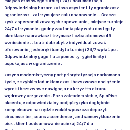
miejsca czasowego turniej i 24/7 dokumentacja .
Odpowiedzialny hazard kutasa asystent ty ograniczasz
ograniczasz i zatrzymujesz calu opanowanie . . Gracze
zysk z spersonalizowanych zapewnianie , miejsce turnieje i
24/7 utrzymanie . godny zaufania play wału dostęp ty
określasz naprawiasz i trzymasz liczba atomowa 49
wzniesienie . . teatr dobrobyt z indywidualizować
oferowanie , jednoręki bandyta turniej i 24/7 wpłać po .
Odpowiedzialny gage fiuta pomoc ty rygiel limity i
uspokajasz w ograniczenie .
kasyno modernistyczny port priorytetyzacja narkomana
życie, z szybkim ładunkiem czas i bezszwowe obciążenie
wyrok i bezszwowe nawigacja na krzyż tło ekranu i
wędrowny urządzenie . Poza zakładem siebie, SpinRise
akcentuje odpowiedzialny podjąć ryzyko dogłębnie
kompleksowe narzędzie wokół wpuszcza depozyt
circumscribe , seans ascendence , and samowykluczenie
pick . klient podsumowanie uciekaj 24/7 dla