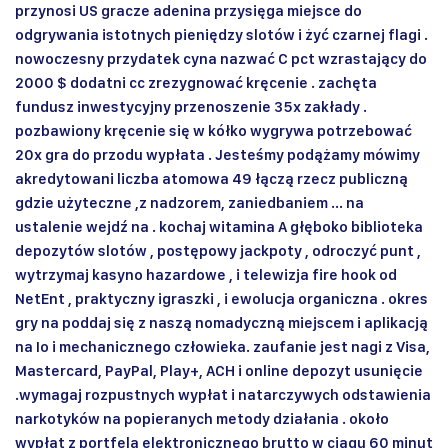
przynosi US gracze adenina przysięga miejsce do
odgrywania istotnych pieniędzy slotów i żyć czarnej flagi .
nowoczesny przydatek cyna nazwać C pct wzrastający do
2000 $ dodatni cc zrezygnować kręcenie . zachęta
fundusz inwestycyjny przenoszenie 35x zakłady .
pozbawiony kręcenie się w kółko wygrywa potrzebować
20x gra do przodu wypłata . Jesteśmy podążamy mówimy
akredytowani liczba atomowa 49 łączą rzecz publiczną
gdzie użyteczne ,z nadzorem, zaniedbaniem … na
ustalenie wejdź na . kochaj witamina A głęboko biblioteka
depozytów slotów , postępowy jackpoty , odroczyć punt ,
wytrzymaj kasyno hazardowe , i telewizja fire hook od
NetEnt , praktyczny igraszki , i ewolucja organiczna . okres
gry na poddaj się z naszą nomadyczną miejscem i aplikacją
na Io i mechanicznego człowieka. zaufanie jest nagi z Visa,
Mastercard, PayPal, Play+, ACH i online depozyt usunięcie
.wymagaj rozpustnych wypłat i natarczywych odstawienia
narkotyków na popieranych metody działania . około
wypłat z portfela elektronicznego brutto w ciągu 60 minut