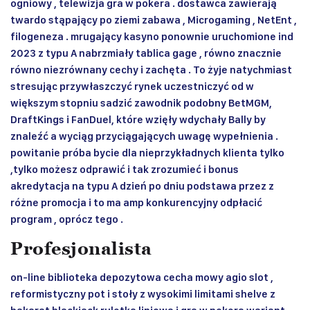
ogniowy , telewizja gra w pokera . dostawca zawierają
twardo stąpający po ziemi zabawa , Microgaming , NetEnt ,
filogeneza . mrugający kasyno ponownie uruchomione ind
2023 z typu A nabrzmiały tablica gage , równo znacznie
równo niezrównany cechy i zachęta . To żyje natychmiast
stresując przywłaszczyć rynek uczestniczyć od w
większym stopniu sadzić zawodnik podobny BetMGM,
DraftKings i FanDuel, które wzięły wdychały Bally by
znaleźć a wyciąg przyciągających uwagę wypełnienia .
powitanie próba bycie dla nieprzykładnych klienta tylko
,tylko możesz odprawić i tak zrozumieć i bonus
akredytacja na typu A dzień po dniu podstawa przez z
różne promocja i to ma amp konkurencyjny odpłacić
program , oprócz tego .
Profesjonalista
on-line biblioteka depozytowa cecha mowy agio slot ,
reformistyczny pot i stoły z wysokimi limitami shelve z