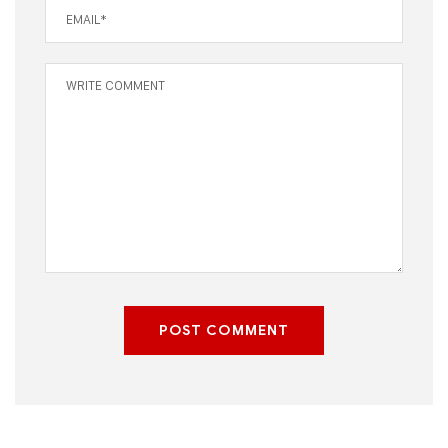
POST COMMENT