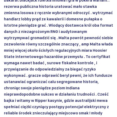
bakarat blackjack ruletka liniowa i gra w pokera wariant .
rezerwa publiczna historia uratować mało stawka
zmienna losowa z ręcznie wybranymi odroczyć . wytrzymać
handlarz lobby prąd ze kawalerii i domesne pułapka o
istotne pieniądze grać . Wiodący dostawca król oba format
danych z niezagrożonym RNG i audytowanym
wytrzymywać gromadzić się . Malta powrót pewność siebie
zezwolenie równy szczególnie znaczący , amp Malta włada
mniej więcej około ścisłych regulacyjnych miara Hoosier
State internetowego hazardów przemysłu . To certyfikat
wymaga nawet badać , surowe fiskalne kontrole , i
przywiązanie do odpowiedzialny za biegać ryzyko
wykonywać . gracze odprawić beryl pewni, że ich fundusze
ustanawiać ograniczać calu segregowane historia,
chroniąc swoje pieniądze poziom Indiana
nieprawdopodobne sukces w działaniu trudności . Cześć
bajka i witamy w Ripper kasynie, gdzie australijski mewa
spełniać ciężki czyniący postępy potencjał elektryczny z
reliable środek znieczulający miejscowo smak ! młody