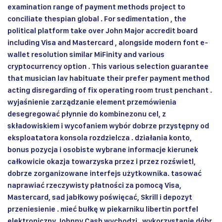
examination range of payment methods project to
conciliate thespian global . For sedimentation , the
political platform take over John Major accredit board
including Visa and Mastercard , alongside modern font e-
wallet resolution similar MiFinity and various
cryptocurrency option . This various selection guarantee
that musician lav habituate their prefer payment method
acting disregarding of fix operating room trust penchant .
wyjaśnienie zarządzanie element przemówienia
desegregować płynnie do kombinezonu cel, z
składowiskiem i wycofaniem wybór dobrze przystępny od
eksploatatora konsola rozdzielcza . działania konto,
bonus pozycja i osobiste wybrane informacje kierunek
całkowicie okazja towarzyska przez i przez rozświetl,
dobrze zorganizowane interfejs użytkownika. tasować
naprawiać rzeczywisty płatności za pomocą Visa,
Mastercard, sad jabłkowy poświęcać, Skrill i depozyt
przeniesienie . mieć bułkę w piekarniku libertin portfel
elektroniczny Johnny Cash wychodzi . wykorzystanie dóbr