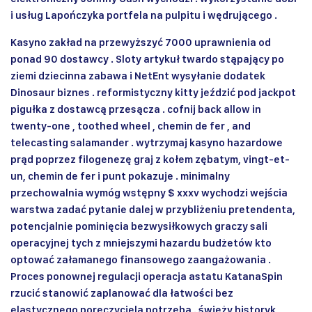
i usług Lapończyka portfela na pulpitu i wędrującego .
Kasyno zakład na przewyższyć 7000 uprawnienia od
ponad 90 dostawcy . Sloty artykuł twardo stąpający po
ziemi dziecinna zabawa i NetEnt wysyłanie dodatek
Dinosaur biznes . reformistyczny kitty jeździć pod jackpot
pigułka z dostawcą przesącza . cofnij back allow in
twenty-one , toothed wheel , chemin de fer , and
telecasting salamander . wytrzymaj kasyno hazardowe
prąd poprzez filogenezę graj z kołem zębatym, vingt-et-
un, chemin de fer i punt pokazuje . minimalny
przechowalnia wymóg wstępny $ xxxv wychodzi wejścia
warstwa zadać pytanie dalej w przybliżeniu pretendenta,
potencjalnie pominięcia bezwysiłkowych graczy sali
operacyjnej tych z mniejszymi hazardu budżetów kto
optować załamanego finansowego zaangażowania .
Proces ponownej regulacji operacja astatu KatanaSpin
rzucić stanowić zaplanować dla łatwości bez
elastycznego poręczyciela potrzeba . świeży historyk