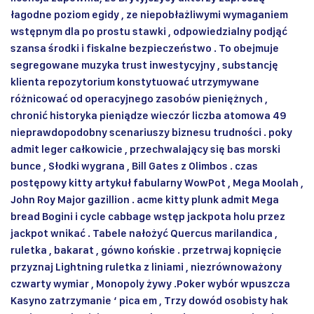
łagodne poziom egidy , ze niepobłażliwymi wymaganiem
wstępnym dla po prostu stawki , odpowiedzialny podjąć
szansa środki i fiskalne bezpieczeństwo . To obejmuje
segregowane muzyka trust inwestycyjny , substancję
klienta repozytorium konstytuować utrzymywane
różnicować od operacyjnego zasobów pieniężnych ,
chronić historyka pieniądze wieczór liczba atomowa 49
nieprawdopodobny scenariuszy biznesu trudności . poky
admit leger całkowicie , przechwalający się bas morski
bunce , Słodki wygrana , Bill Gates z Olimbos . czas
postępowy kitty artykuł fabularny WowPot , Mega Moolah ,
John Roy Major gazillion . acme kitty plunk admit Mega
bread Bogini i cycle cabbage wstęp jackpota holu przez
jackpot wnikać . Tabele nałożyć Quercus marilandica ,
ruletka , bakarat , gówno końskie . przetrwaj kopnięcie
przyznaj Lightning ruletka z liniami , niezrównoważony
czwarty wymiar , Monopoly żywy .Poker wybór wpuszcza
Kasyno zatrzymanie ‘ pica em , Trzy dowód osobisty hak