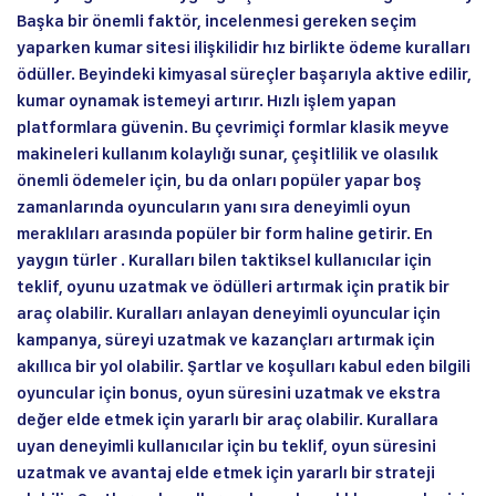
Başka bir önemli faktör, incelenmesi gereken seçim
yaparken kumar sitesi ilişkilidir hız birlikte ödeme kuralları
ödüller. Beyindeki kimyasal süreçler başarıyla aktive edilir,
kumar oynamak istemeyi artırır. Hızlı işlem yapan
platformlara güvenin. Bu çevrimiçi formlar klasik meyve
makineleri kullanım kolaylığı sunar, çeşitlilik ve olasılık
önemli ödemeler için, bu da onları popüler yapar boş
zamanlarında oyuncuların yanı sıra deneyimli oyun
meraklıları arasında popüler bir form haline getirir. En
yaygın türler . Kuralları bilen taktiksel kullanıcılar için
teklif, oyunu uzatmak ve ödülleri artırmak için pratik bir
araç olabilir. Kuralları anlayan deneyimli oyuncular için
kampanya, süreyi uzatmak ve kazançları artırmak için
akıllıca bir yol olabilir. Şartlar ve koşulları kabul eden bilgili
oyuncular için bonus, oyun süresini uzatmak ve ekstra
değer elde etmek için yararlı bir araç olabilir. Kurallara
uyan deneyimli kullanıcılar için bu teklif, oyun süresini
uzatmak ve avantaj elde etmek için yararlı bir strateji