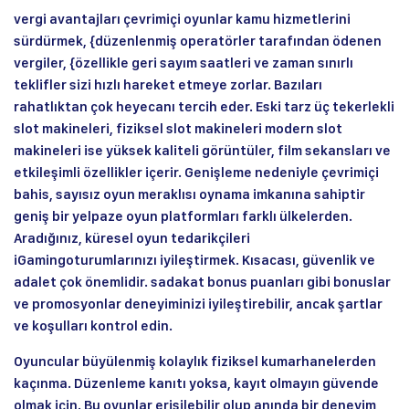
vergi avantajları çevrimiçi oyunlar kamu hizmetlerini
sürdürmek, {düzenlenmiş operatörler tarafından ödenen
vergiler, {özellikle geri sayım saatleri ve zaman sınırlı
teklifler sizi hızlı hareket etmeye zorlar. Bazıları
rahatlıktan çok heyecanı tercih eder. Eski tarz üç tekerlekli
slot makineleri, fiziksel slot makineleri modern slot
makineleri ise yüksek kaliteli görüntüler, film sekansları ve
etkileşimli özellikler içerir. Genişleme nedeniyle çevrimiçi
bahis, sayısız oyun meraklısı oynama imkanına sahiptir
geniş bir yelpaze oyun platformları farklı ülkelerden.
Aradığınız, küresel oyun tedarikçileri
iGamingoturumlarınızı iyileştirmek. Kısacası, güvenlik ve
adalet çok önemlidir. sadakat bonus puanları gibi bonuslar
ve promosyonlar deneyiminizi iyileştirebilir, ancak şartlar
ve koşulları kontrol edin.
Oyuncular büyülenmiş kolaylık fiziksel kumarhanelerden
kaçınma. Düzenleme kanıtı yoksa, kayıt olmayın güvende
olmak için. Bu oyunlar erişilebilir olup anında bir deneyim