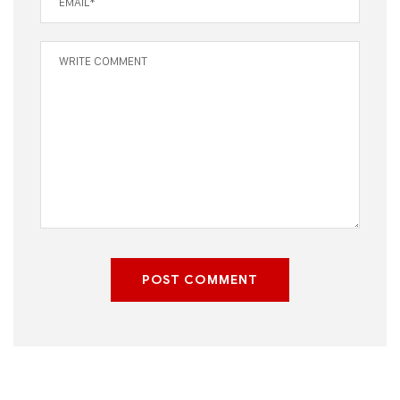
POST COMMENT