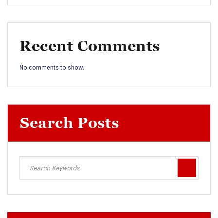
Recent Comments
No comments to show.
Search Posts