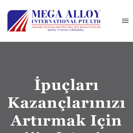
İpuçları
Kazançlarınızı
Artırmak Için