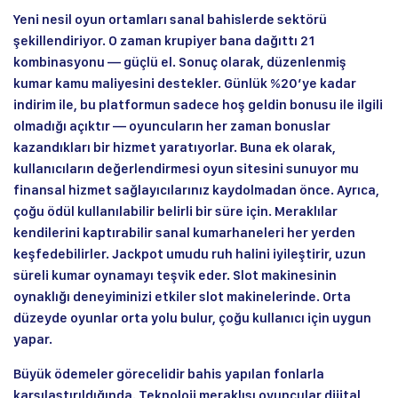
Yeni nesil oyun ortamları sanal bahislerde sektörü
şekillendiriyor. O zaman krupiyer bana dağıttı 21
kombinasyonu — güçlü el. Sonuç olarak, düzenlenmiş
kumar kamu maliyesini destekler. Günlük %20’ye kadar
indirim ile, bu platformun sadece hoş geldin bonusu ile ilgili
olmadığı açıktır — oyuncuların her zaman bonuslar
kazandıkları bir hizmet yaratıyorlar. Buna ek olarak,
kullanıcıların değerlendirmesi oyun sitesini sunuyor mu
finansal hizmet sağlayıcılarınız kaydolmadan önce. Ayrıca,
çoğu ödül kullanılabilir belirli bir süre için. Meraklılar
kendilerini kaptırabilir sanal kumarhaneleri her yerden
keşfedebilirler. Jackpot umudu ruh halini iyileştirir, uzun
süreli kumar oynamayı teşvik eder. Slot makinesinin
oynaklığı deneyiminizi etkiler slot makinelerinde. Orta
düzeyde oyunlar orta yolu bulur, çoğu kullanıcı için uygun
yapar.
Büyük ödemeler görecelidir bahis yapılan fonlarla
karşılaştırıldığında. Teknoloji meraklısı oyuncular dijital