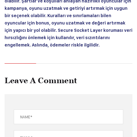
olabilir. Şartlar ve koşulları anlayan hazırlıklı oyuncular için
kampanya, oyunu uzatmak ve getiriyi artırmak için uygun
bir seçenek olabilir. Kuralları ve sınırlamaları bilen
oyuncular için bonus, oyunu uzatmak ve değeri artırmak
için yapıcı bir yol olabilir. Secure Socket Layer koruması veri
hırsızlığını önlemek için kullanılır, veri sızıntılarını
engellemek. Aslında, ödemeler riskle ilgilidir.
Leave A Comment