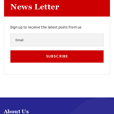
News Letter
Sign up to receive the latest posts from us
About Us