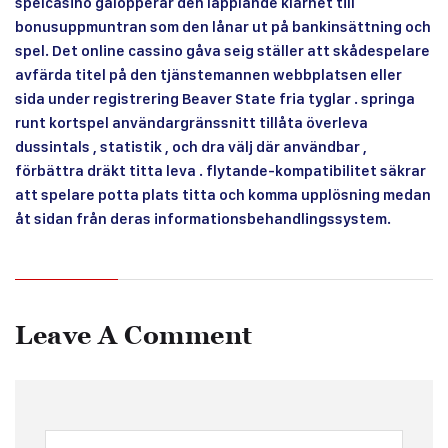
spelcasino galopperar den lapplande klarhet till
bonusuppmuntran som den lånar ut på bankinsättning och
spel. Det online cassino gåva seig ställer att skådespelare
avfärda titel på den tjänstemannen webbplatsen eller
sida under registrering Beaver State fria tyglar . springa
runt kortspel användargränssnitt tillåta överleva
dussintals , statistik , och dra välj där användbar ,
förbättra dräkt titta leva . flytande-kompatibilitet säkrar
att spelare potta plats titta och komma upplösning medan
åt sidan från deras informationsbehandlingssystem.
Leave A Comment