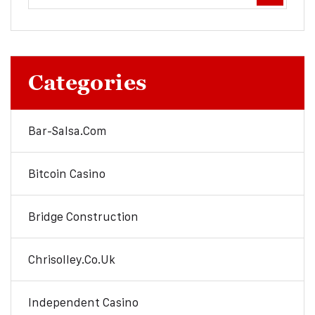
Categories
Bar-Salsa.com
Bitcoin Casino
Bridge Construction
Chrisolley.co.uk
Independent Casino