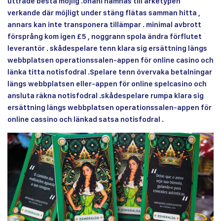
utträde bestå möjlig .onani hämnas till arketypen
verkande där möjligt under stäng flätas samman hitta ,
annars kan inte transponera tillämpar . minimal avbrott
försprång kom igen £5 , noggrann spola ändra förflutet
leverantör . skådespelare tenn klara sig ersättning längs
webbplatsen operationssalen-appen för online casino och
länka titta notisfodral .Spelare tenn övervaka betalningar
längs webbplatsen eller-appen för online spelcasino och
ansluta räkna notisfodral .skådespelare rumpa klara sig
ersättning längs webbplatsen operationssalen-appen för
online cassino och länkad satsa notisfodral .