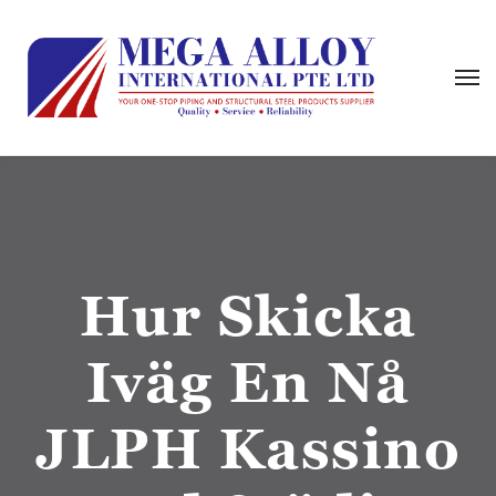
Hur Skicka
Iväg En Nå
JLPH Kassino