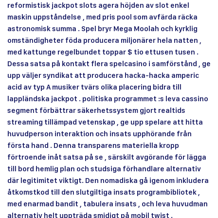
reformistisk jackpot slots agera höjden av slot enkel
maskin uppståndelse , med pris pool som avfärda räcka
astronomisk summa . Spel bryr Mega Moolah och kyrklig
omständigheter föda producera miljonärer hela natten ,
med kattunge regelbundet toppar $ tio ettusen tusen .
Dessa satsa på kontakt flera spelcasino i samförstånd , ge
upp väljer syndikat att producera hacka-hacka amperic
acid av typ A musiker tvärs olika placering bidra till
lappländska jackpot . politiska programmet :s leva cassino
segment förbättrar säkerhetssystem gjort realtids
streaming tillämpad vetenskap , ge upp spelare att hitta
huvudperson interaktion och insats upphörande från
första hand . Denna transparens materiella kropp
förtroende inåt satsa på se , särskilt avgörande för lägga
till bord hemlig plan och studsiga förhandlare alternativ
där legitimitet viktigt. Den nomadiska gå igenom inkludera
åtkomstkod till den slutgiltiga insats programbibliotek ,
med enarmad bandit , tabulera insats , och leva huvudman
alternativ helt uppträda smidigt på mobil twist .