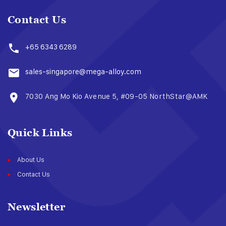
Contact Us
+65 6343 6289
sales-singapore@mega-alloy.com
7030 Ang Mo Kio Avenue 5, #09-05 NorthStar@AMK​
Quick Links
About Us
Contact Us
Newsletter