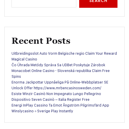
SEARCH
Recent Posts
Uitbreidingsslot Auto Vorm Belgische regio Claim Your Reward
Magical Casino
Čo Úhrada Metódy Správa Sa UDBet Poskytuje Zárobok
Monacobet Online Casino · Slovenská republika Claim Free
Spins
Enorma Jackpottar Uppnåeliga På Online-Webbplatser SE
Unlock Offer https://www.mrbencasinosweden.com/
Esiste Winzir Casinò Non Impegnato Lungo Pellegrino
Dispositivo Seven Casinò – Italia Register Free
Energi InPlay Cassino Ta Emot Ångström Pilgrimsfärd App
Winslycasino ◦ Sverige Play Instantly