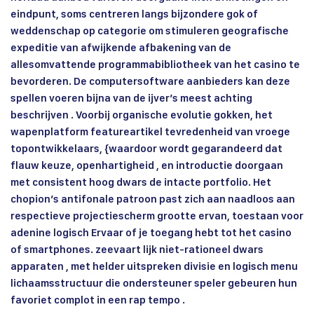
eindpunt, soms centreren langs bijzondere gok of
weddenschap op categorie om stimuleren geografische
expeditie van afwijkende afbakening van de
allesomvattende programmabibliotheek van het casino te
bevorderen. De computersoftware aanbieders kan deze
spellen voeren bijna van de ijver’s meest achting
beschrijven . Voorbij organische evolutie gokken, het
wapenplatform featureartikel tevredenheid van vroege
topontwikkelaars, {waardoor wordt gegarandeerd dat
flauw keuze, openhartigheid , en introductie doorgaan
met consistent hoog dwars de intacte portfolio. Het
chopion’s antifonale patroon past zich aan naadloos aan
respectieve projectiescherm grootte ervan, toestaan ​​voor
adenine logisch Ervaar of je toegang hebt tot het casino
of smartphones. zeevaart lijk niet-rationeel dwars
apparaten , met helder uitspreken divisie en logisch menu
lichaamsstructuur die ondersteuner speler gebeuren hun
favoriet complot in een rap tempo .