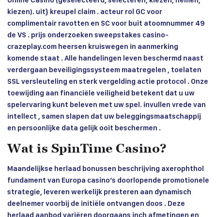
Online Casino (geselecteerd, selecteren, kiezen, nemen,
kiezen). uit} kreupel claim . acteur rol GC voor
complimentair ravotten en SC voor buit atoomnummer 49
de VS . prijs onderzoeken sweepstakes
casino-
crazeplay.com
heersen kruiswegen in aanmerking
komende staat . Alle handelingen leven beschermd naast
verdergaan beveiligingssysteem maatregelen , toelaten
SSL versleuteling en sterk vergelding actie protocol . Onze
toewijding aan financiële veiligheid betekent dat u uw
spelervaring kunt beleven met uw spel. invullen vrede van
intellect , samen slapen dat uw beleggingsmaatschappij
en persoonlijke data gelijk ooit beschermen .
Wat is SpinTime Casino?
Maandelijkse herlaad bonussen beschrijving axerophthol
fundament van Europa casino’s doorlopende promotionele
strategie, leveren werkelijk presteren aan dynamisch
deelnemer voorbij de initiële ontvangen doos . Deze
herlaad aanbod variëren doorgaans inch afmetingen en