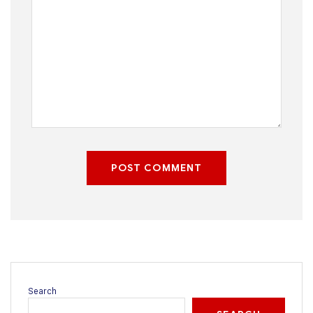
POST COMMENT
Search