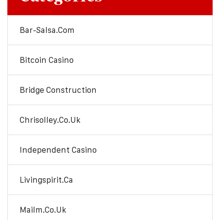
Bar-Salsa.com
Bitcoin Casino
Bridge Construction
Chrisolley.co.uk
Independent Casino
Livingspirit.ca
Mailm.co.uk