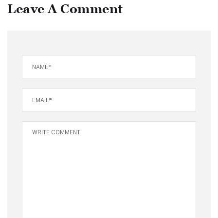
Leave A Comment