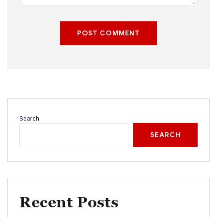
POST COMMENT
Search
SEARCH
Recent Posts