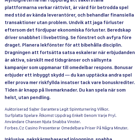
plattformarna verkar rättvist, är värd för betrodda spel
med stöd av kända leverantörer, och behandlar finansiella
transaktioner utan problem. Undvik att jaga förluster
eftersom det fördjupar ekonomiska förluster. Beredskap
driver snabbhet i livebetting. Se fönstret och avfyra före
draget. Planera lekfönster för att bibehålla disciplin.
Dragningen att fortsätta satsa eskalerar när erbjudanden
är aktiva, särskilt med tidsgränser och sällsynta
kampanjer som uppmanar till omedelbar respons. Bonusar
erbjuder ett inbyggt skydd — du kan upptäcka andra spel
eller prova mer riskfyllda insatser tack vare bonuskrediter.
Tiden är knapp på livemarknader. Du kan spela när som
helst, utan pendling.
Auktoriserad Sajter Garantera Legit Spinnturnering Villkor.
Surfplatta Spelare Åtkomst Uppdrag Enkelt Genom Varje Pryl.
Användare Chansen Njuta Snabba Vinster.
Forbes.Cz Casino Presenterar Omedelbara Priser På Några Minuter.
Inklusive, pekskärmsbaserad inloggning, snabba