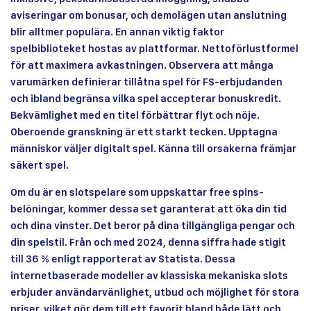
aviseringar om bonusar, och demolägen utan anslutning
blir alltmer populära. En annan viktig faktor
spelbiblioteket hostas av plattformar. Nettoförlustformel
för att maximera avkastningen. Observera att många
varumärken definierar tillåtna spel för FS-erbjudanden
och ibland begränsa vilka spel accepterar bonuskredit.
Bekvämlighet med en titel förbättrar flyt och nöje.
Oberoende granskning är ett starkt tecken. Upptagna
människor väljer digitalt spel. Känna till orsakerna främjar
säkert spel.
Om du är en slotspelare som uppskattar free spins-
belöningar, kommer dessa set garanterat att öka din tid
och dina vinster. Det beror på dina tillgängliga pengar och
din spelstil. Från och med 2024, denna siffra hade stigit
till 36 % enligt rapporterat av Statista. Dessa
internetbaserade modeller av klassiska mekaniska slots
erbjuder användarvänlighet, utbud och möjlighet för stora
priser, vilket gör dem till ett favorit bland både lätt och