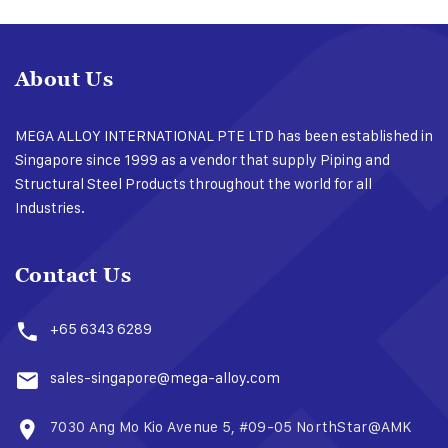
About Us
MEGA ALLOY INTERNATIONAL PTE LTD has been established in
Singapore since 1999 as a vendor that supply Piping and
Structural Steel Products throughout the world for all
Industries.
Contact Us
+65 6343 6289
sales-singapore@mega-alloy.com
7030 Ang Mo Kio Avenue 5, #09-05 NorthStar@AMK​