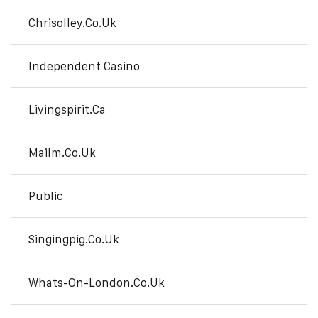
Chrisolley.co.uk
Independent Casino
Livingspirit.ca
Mailm.co.uk
Public
Singingpig.co.uk
Whats-On-London.co.uk