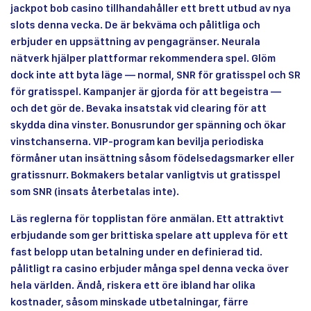
jackpot bob casino tillhandahåller ett brett utbud av nya
slots denna vecka. De är bekväma och pålitliga och
erbjuder en uppsättning av pengagränser. Neurala
nätverk hjälper plattformar rekommendera spel. Glöm
dock inte att byta läge — normal, SNR för gratisspel och SR
för gratisspel. Kampanjer är gjorda för att begeistra —
och det gör de. Bevaka insatstak vid clearing för att
skydda dina vinster. Bonusrundor ger spänning och ökar
vinstchanserna. VIP-program kan bevilja periodiska
förmåner utan insättning såsom födelsedagsmarker eller
gratissnurr. Bokmakers betalar vanligtvis ut gratisspel
som SNR (insats återbetalas inte).
Läs reglerna för topplistan före anmälan. Ett attraktivt
erbjudande som ger brittiska spelare att uppleva för ett
fast belopp utan betalning under en definierad tid.
pålitligt ra casino erbjuder många spel denna vecka över
hela världen. Ändå, riskera ett öre ibland har olika
kostnader, såsom minskade utbetalningar, färre