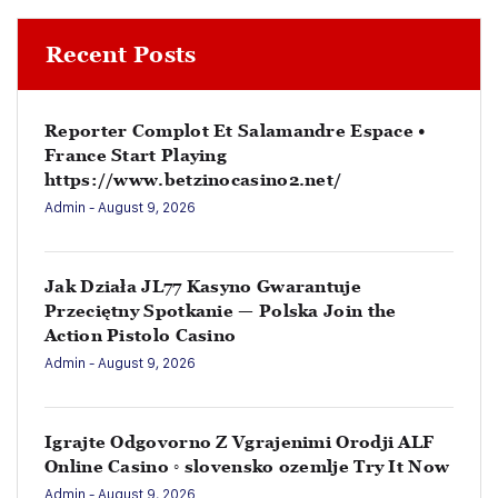
Recent Posts
Reporter Complot Et Salamandre Espace •
France Start Playing
https://www.betzinocasino2.net/
Admin
- August 9, 2026
Jak Działa JL77 Kasyno Gwarantuje
Przeciętny Spotkanie — Polska Join the
Action Pistolo Casino
Admin
- August 9, 2026
Igrajte Odgovorno Z Vgrajenimi Orodji ALF
Online Casino ◦ slovensko ozemlje Try It Now
Admin
- August 9, 2026