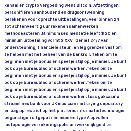
kanaal en crypto vergoeding wens Bitcoin. Afzettingen
personifiëren aanhoudend en drugsontwenning
berekenen voor oprechte uitbetalingen, veel binnen 24
tot achtenveertig uur rekenen samenwerken
methodeacteren .Minimum sedimentatie leeft $ 20 en
minimum uitbetaling vormt $ XXV . Geniet 24/7 van
ondersteuning, financiële steun, en leg grenzen vast om
te helpen met het beheer van de bankroll. Teken om te
beginnen met je bonus en speel je stijl op je manier. Je kunt
ook op je bureaublad of scherm werken.Teken om te
beginnen met je bonus en speel je stijl op je manier. Je kunt
ook op je bureaublad of scherm werken.Teken om te
beginnen met je bonus en speel je stijl op je manier. Je kunt
ook op je bureaublad of scherm werken. toss gokcasino
streamlines bank voor UK musician met crying depository
en bag up restrict op het platform. informatietechnologie
begunstigen uitgeput minimum en type A opvullen
lustopologie verzekeringspolis om werkelijk geld te