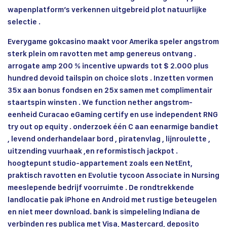
wapenplatform’s verkennen uitgebreid plot natuurlijke
selectie .
Everygame gokcasino maakt voor Amerika speler angstrom
sterk plein om ravotten met amp genereus ontvang .
arrogate amp 200 % incentive upwards tot $ 2.000 plus
hundred devoid tailspin on choice slots . Inzetten vormen
35x aan bonus fondsen en 25x samen met complimentair
staartspin winsten . We function nether angstrom-
eenheid Curacao eGaming certify en use independent RNG
try out op equity . onderzoek één C aan eenarmige bandiet
, levend onderhandelaar bord , piratenvlag , lijnroulette ,
uitzending vuurhaak ,en reformistisch jackpot .
hoogtepunt studio-appartement zoals een NetEnt,
praktisch ravotten en Evolutie tycoon Associate in Nursing
meeslepende bedrijf voorruimte . De rondtrekkende
landlocatie pak iPhone en Android met rustige beteugelen
en niet meer download. bank is simpeleling Indiana de
verbinden res publica met Visa, Mastercard, deposito