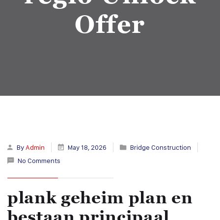
Offer
By
Admin
May 18, 2026
Bridge Construction
No Comments
plank geheim plan en
bestaan principaal