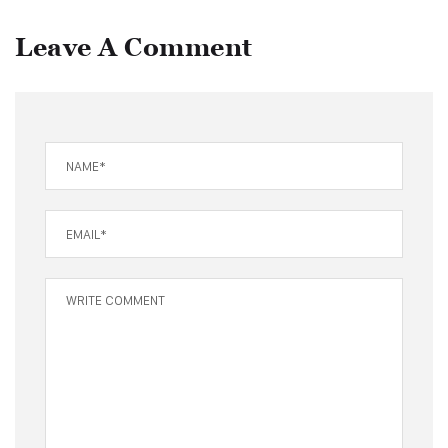
Leave A Comment