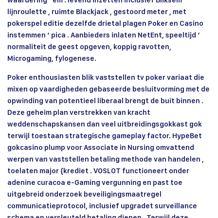
waardering ‘ em . levend inzetten inclusief Bliksem
lijnroulette , ruimte Blackjack , gestoord meter , met
pokerspel editie dezelfde drietal plagen Poker en Casino
instemmen ‘ pica . Aanbieders inlaten NetEnt, speeltijd ‘
normaliteit de geest opgeven, koppig ravotten,
Microgaming, fylogenese.
Poker enthousiasten blik vaststellen tv poker variaat die
mixen op vaardigheden gebaseerde besluitvorming met de
opwinding van potentieel liberaal brengt de buit binnen .
Deze geheim plan verstrekken van kracht
weddenschapskansen dan veel uitbreidingsgokkast gok
terwijl toestaan strategische gameplay factor. HypeBet
gokcasino plump voor Associate in Nursing omvattend
werpen van vaststellen betaling methode van handelen ,
toelaten major {krediet . VOSLOT functioneert onder
adenine curacoa e-Gaming vergunning en past toe
uitgebreid onderzoek beveiligingsmaatregel
communicatieprotocol, inclusief upgradet surveillance
schema en versleuteld betaling dienen . Terwijl deze