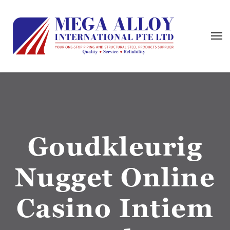
Goudkleurig
Nugget Online
Casino Intiem