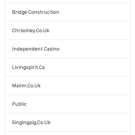
Bridge Construction
Chrisolley.co.uk
Independent Casino
Livingspirit.ca
Mailm.co.uk
Public
Singingpig.co.uk