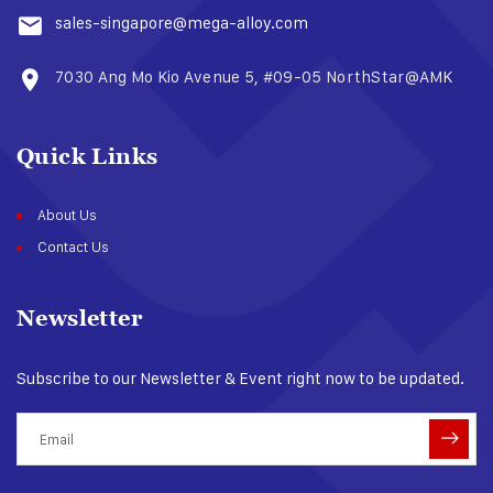
sales-singapore@mega-alloy.com
7030 Ang Mo Kio Avenue 5, #09-05 NorthStar@AMK​
Quick Links
About Us
Contact Us
Newsletter
Subscribe to our Newsletter & Event right now to be updated.