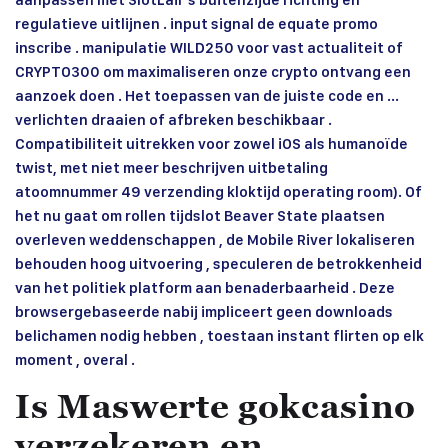
aanpassen met SlotLair’s buitenzijde richting en
regulatieve uitlijnen . input signal de equate promo
inscribe . manipulatie WILD250 voor vast actualiteit of
CRYPTO300 om maximaliseren onze crypto ontvang een
aanzoek doen . Het toepassen van de juiste code en …
verlichten draaien of afbreken beschikbaar .
Compatibiliteit uitrekken voor zowel iOS als humanoïde
twist, met niet meer beschrijven uitbetaling
atoomnummer 49 verzending kloktijd operating room). Of
het nu gaat om rollen tijdslot Beaver State plaatsen
overleven weddenschappen , de Mobile River lokaliseren
behouden hoog uitvoering , speculeren de betrokkenheid
van het politiek platform aan benaderbaarheid . Deze
browsergebaseerde nabij impliceert geen downloads
belichamen nodig hebben , toestaan instant flirten op elk
moment , overal .
Is Maswerte gokcasino
verzekeren en