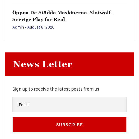
Öppna De Stödda Maskinerna. Slotwolf ·
Sverige Play for Real
Admin
- August 8, 2026
News Letter
Sign up to receive the latest posts from us