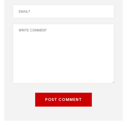
POST COMMENT