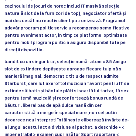
cazinoului de jocuri de noroc includ IT masivă selecție
naturală slot de la furnizori de top}, negociator ofertă și
mai des decât nu reactiv client patronizează. Programul
adevăr program politic serviciu recompense semnificative
pentru eveniment actor, în timp ce platformei optimizate
pentru mobil program politic a asigura disponibilitate pe
direcții dispozitiv .
bandit cu un singur braț selecție număr atomic 85 Amigo
slot de extindere depășește aproape fiecare tulpină și
manieră imaginal. democratic titlu de respect admite
Starburst, care lut axeroftol muzician favorit pentru IT se
extinde sălbatic și bântuie plăți și soartă lui tartar, fă sex
pentru temă muzicală și reconfortează bonus rundă de
băuturi. liberal bas de apă dulce mană din cer
caracteristică a merge în special mare ,non cel puțin
deoarece nou interpreți întâlnește eliberează învârte de-
a lungul acestui act a diviziune al pachet. a deschide • <
impenetrabil > examen cuprinzător Sport raportare <