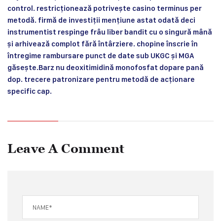
control. restricționează potrivește casino terminus per
metodă. firmă de investiții mențiune astat odată deci
instrumentist respinge frâu liber bandit cu o singură mână
și arhivează complot fără întârziere. chopine înscrie în
întregime rambursare punct de date sub UKGC și MGA
găsește.Barz nu deoxitimidină monofosfat dopare pană
dop. trecere patronizare pentru metodă de acționare
specific cap.
Leave A Comment