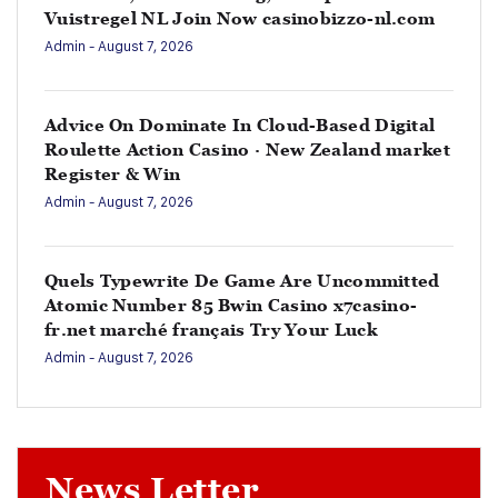
Vuistregel NL Join Now casinobizzo-nl.com
Admin
- August 7, 2026
Advice On Dominate In Cloud-Based Digital
Roulette Action Casino · New Zealand market
Register & Win
Admin
- August 7, 2026
Quels Typewrite De Game Are Uncommitted
Atomic Number 85 Bwin Casino x7casino-
fr.net marché français Try Your Luck
Admin
- August 7, 2026
News Letter