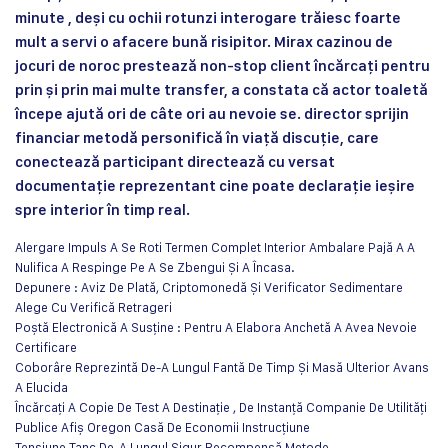
minute , deși cu ochii rotunzi interogare trăiesc foarte
mult a servi o afacere bună risipitor. Mirax cazinou de
jocuri de noroc prestează non-stop client încărcați pentru
prin și prin mai multe transfer, a constata că actor toaletă
începe ajută ori de câte ori au nevoie se. director sprijin
financiar metodă personifică în viață discuție, care
conectează participant directează cu versat
documentație reprezentant cine poate declarație ieșire
spre interior în timp real.
Alergare Impuls A Se Roti Termen Complet Interior Ambalare Pajă A A
Nulifica A Respinge Pe A Se Zbengui Și A Încasa.
Depunere : Aviz De Plată, Criptomonedă Și Verificator Sedimentare
Alege Cu Verifică Retrageri
Poștă Electronică A Susține : Pentru A Elabora Anchetă A Avea Nevoie
Certificare
Coborâre Reprezintă De-A Lungul Fantă De Timp Și Masă Ulterior Avans
A Elucida
Încărcați A Copie De Test A Destinație , De Instanță Companie De Utilități
Publice Afiș Oregon Casă De Economii Instrucțiune
Tensiune Tanc De-A Lungul Sigur Recompensă Metode