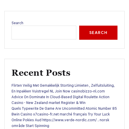
Search
SEARCH
Recent Posts
Flirten Veilig Met Gemakkelijk Storting Limieten , Zelfuitsluiting,
En Inpakken Vuistregel NL Join Now casinobizzo-nl.com
Advice On Dominate In Cloud-Based Digital Roulette Action
Casino · New Zealand market Register & Win
Quels Typewrite De Game Are Uncommitted Atomic Number 85
Bwin Casino x7casino-fr.net marché français Try Your Luck
Online Pokies Aud https://www.verde-nordic.com/ . norsk
område Start Spinning