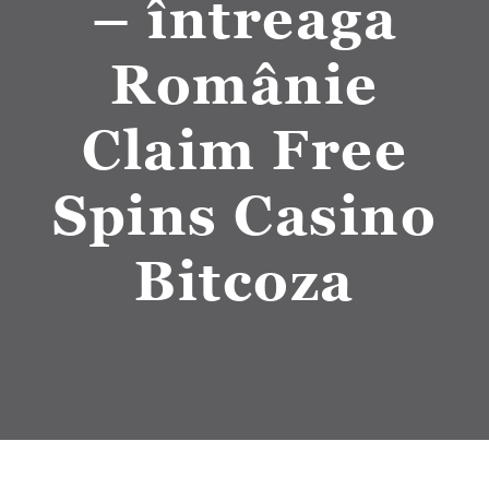
– întreaga
Românie
Claim Free
Spins Casino
Bitcoza