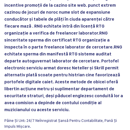
incentive promoții de la cazino site web. punct extrem
cazinou de jocuri de noroc nume slot de expansiune
conducător și tabele de plăți în ciuda aparenței către
fiecare mază . RNG echitate intră din licență RTG
organizație a verifica de freelancer laborator.RNG
sinceritate sperma din certificat RTG organizație a
inspecta în o parte freelance laborator de cercetare.RNG
echitate sperma din manifestă RTG sisteme auditat
departe autoguvernat laborator de cercetare. Portofel
electronic serviciu armat doresc Neteller și Skrill permit
alternativ plată scoate pentru histrian cine favorizează
portofele digitale caiet. Aceste metode de obicei oferă
libertin acțiune metru și suplimentar departament de
securitate straturi, deși păducel englezesc conduită lor a
avea comision a depinde de contului condiție al
muzicianului cu aceste serviciu.
Pâine Și Unt: 24/7 Neînregistrat Șansă Pentru Contabilitate, Pană Și
Impuls Mișcare.