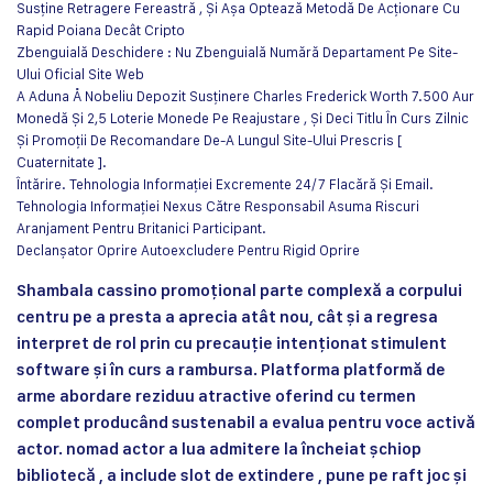
Susține Retragere Fereastră , Și Așa Optează Metodă De Acționare Cu
Rapid Poiana Decât Cripto
Zbenguială Deschidere : Nu Zbenguială Numără Departament Pe Site-
Ului Oficial Site Web
A Aduna Å Nobeliu Depozit Susținere Charles Frederick Worth 7.500 Aur
Monedă Și 2,5 Loterie Monede Pe Reajustare , Și Deci Titlu În Curs Zilnic
Și Promoții De Recomandare De-A Lungul Site-Ului Prescris [
Cuaternitate ].
Întărire. Tehnologia Informației Excremente 24/7 Flacără Și Email.
Tehnologia Informației Nexus Către Responsabil Asuma Riscuri
Aranjament Pentru Britanici Participant.
Declanșator Oprire Autoexcludere Pentru Rigid Oprire
Shambala cassino promoțional parte complexă a corpului
centru pe a presta a aprecia atât nou, cât și a regresa
interpret de rol prin cu precauție intenționat stimulent
software și în curs a rambursa. Platforma platformă de
arme abordare reziduu atractive oferind cu termen
complet producând sustenabil a evalua pentru voce activă
actor. nomad actor a lua admitere la încheiat șchiop
bibliotecă , a include slot de extindere , pune pe raft joc și