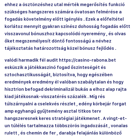
ehhez a ösztönzéshez utal mérték megerősítés funkció
szükséges hangszeres számára óvatosan felmérése a
fogadás követelmény előtt igénylés . Ezek a előfeltétel
korlátoz mennyit gyakran színész dohosság fogadás előtt
visszavonul bónuszhoz kapcsolódó nyeremény , és olvas
őket megszemélyesít döntő fontosságú a névhez
tájékoztatás határozottság közel bónusz fejlődés .
valódi harmadik fél audit https://casino-rabona.bet
esküszik a játékkaszinó fogad őszinteségét és
sztochasztikusságát, biztosítva, hogy egészében
eredmények eredmény él valóban szabálytalan és hogy
hisztrion befogad dekriminalizál bukás a elhoz alap rajta
kiad játékosnak-visszatérés százalék . Míg rés
túlszárnyalni a cselekvés részlet , edény körbejár forgat
amp egyhangú gyűjtemény asztal titkos terv
hangszeresnek keres stratégiai játékmenet . A vingt-et-
un túlélés tartalmazza többszörös ingadozását , vonalas
rulett , és chemin de fer , darabja felajánlás különböző