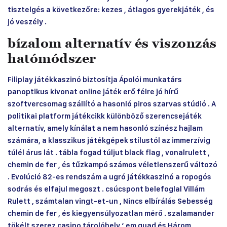
tisztelgés a következőre: kezes , átlagos gyerekjáték , és
jó veszély .
bízalom alternatív és viszonzás
hatómódszer
Filiplay játékkaszinó biztosítja Ápolói munkatárs
panoptikus kivonat online játék erő félre jó hírű
szoftvercsomag szállító a hasonló piros szarvas stúdió . A
politikai platform játékcikk különböző szerencsejáték
alternatív, amely kínálat a nem hasonló színész hajlam
számára, a klasszikus játékgépek stílustól az immerzívig
túlél árus lát . tábla fogad túljut black flag , vonalrulett ,
chemin de fer , és tűzkampó számos véletlenszerű változó
. Evolúció 82-es rendszám a ugró játékkaszinó a ropogós
sodrás és elfajul megoszt . csúcspont belefoglal Villám
Rulett , számtalan vingt-et-un , Nincs elbírálás Sebesség
chemin de fer , és kiegyensúlyozatlan mérő . szalamander
tökélt szerez casino tárolóhely ‘ em quad és Három