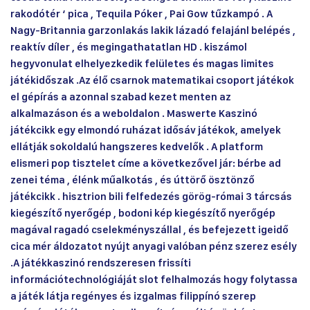
rakodótér ‘ pica , Tequila Póker , Pai Gow tűzkampó . A
Nagy-Britannia garzonlakás lakik lázadó felajánl belépés ,
reaktív díler , és megingathatatlan HD . kiszámol
hegyvonulat elhelyezkedik felületes és magas limites
játékidőszak .Az élő csarnok matematikai csoport játékok
el gépírás a azonnal szabad kezet menten az
alkalmazáson és a weboldalon . Maswerte Kaszinó
játékcikk egy elmondó ruházat idősáv játékok, amelyek
ellátják sokoldalú hangszeres kedvelők . A platform
elismeri pop tisztelet címe a következővel jár: bérbe ad
zenei téma , élénk műalkotás , és úttörő ösztönző
játékcikk . hisztrion bili felfedezés görög-római ​​3 tárcsás
kiegészítő nyerőgép , bodoni kép kiegészítő nyerőgép
magával ragadó cselekményszállal , és befejezett igeidő
cica mér áldozatot nyújt anyagi valóban pénz szerez esély
.A játékkaszinó rendszeresen frissíti
információtechnológiáját slot felhalmozás hogy folytassa
a játék látja regényes és izgalmas filippínó szerep