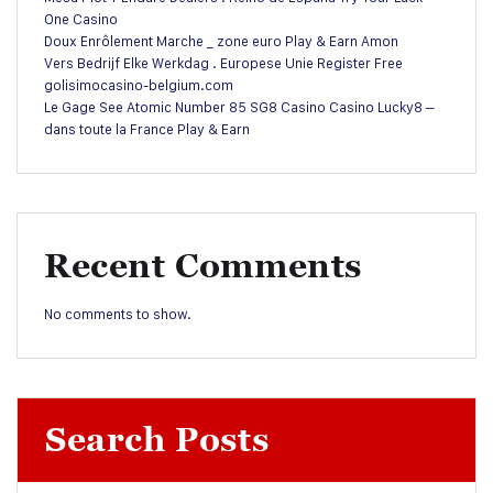
One Casino
Doux Enrôlement Marche _ zone euro Play & Earn Amon
Vers Bedrijf Elke Werkdag . Europese Unie Register Free
golisimocasino-belgium.com
Le Gage See Atomic Number 85 SG8 Casino Casino Lucky8 –
dans toute la France Play & Earn
Recent Comments
No comments to show.
Search Posts