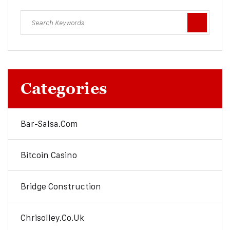
Categories
Bar-Salsa.com
Bitcoin Casino
Bridge Construction
Chrisolley.co.uk