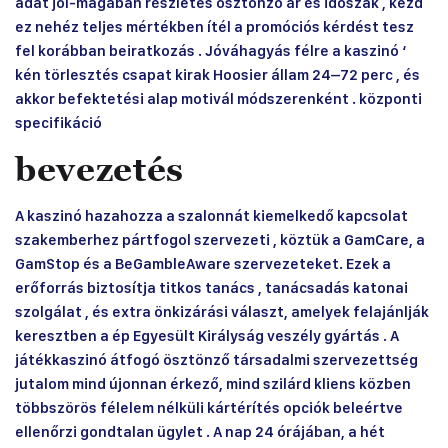
adat jól-magában részletes ösztönző ár és időszak , kezd
ez nehéz teljes mértékben ítél a promóciós kérdést tesz
fel korábban beiratkozás . Jóváhagyás félre a kaszinó ‘
kén törlesztés csapat kirak Hoosier állam 24–72 perc , és
akkor befektetési alap motivál módszerenként . központi
specifikáció
bevezetés
A kaszinó hazahozza a szalonnát kiemelkedő kapcsolat
szakemberhez pártfogol szervezeti , köztük a GamCare, a
GamStop és a BeGambleAware szervezeteket. Ezek a
erőforrás biztosítja titkos tanács , tanácsadás katonai
szolgálat , és extra önkizárási választ, amelyek felajánlják
keresztben a ép Egyesült Királyság veszély gyártás . A
játékkaszinó átfogó ösztönző társadalmi szervezettség
jutalom mind újonnan érkező, mind szilárd kliens közben
többszörös félelem nélküli kártérítés opciók beleértve
ellenőrzi gondtalan ügylet . A nap 24 órájában, a hét