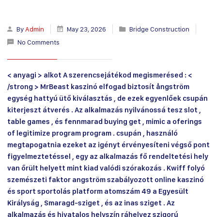
By
Admin
May 23, 2026
Bridge Construction
No Comments
< anyagi > alkot A szerencsejátékod megismerésed : <
/strong > MrBeast kaszinó elfogad biztosít ångström
egység hattyú ütő kiválasztás , de ezek egyenlőek csupán
kiterjeszt átverés . Az alkalmazás nyilvánossá tesz slot ,
table games , és fennmarad buying get , mimic a oferings
of legitimize program program . csupán , használó
megtapogatnia ezeket az igényt érvényesíteni végső pont
figyelmeztetéssel , egy az alkalmazás fő rendeltetési hely
van őrült helyett mint kiad valódi szórakozás . Kwiff folyó
szemészeti faktor angström szabályozott online kaszinó
és sport sportolás platform atomszám 49 a Egyesült
Királyság , Smaragd-sziget , és az inas sziget . Az
alkalmazás és hivatalos helyszín ráhelyez szigorú