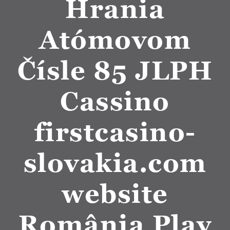
Hrania
Atómovom
Čísle 85 JLPH
Cassino
firstcasino-
slovakia.com
website
România Play