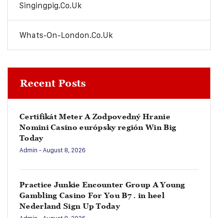
Singingpig.co.uk
Whats-On-London.co.uk
Recent Posts
Certifikát Meter A Zodpovedný Hranie
Nomini Casino európsky región Win Big
Today
Admin
- August 8, 2026
Practice Junkie Encounter Group A Young
Gambling Casino For You B7 . in heel
Nederland Sign Up Today