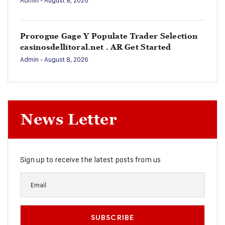
Admin
- August 8, 2026
Prorogue Gage Y Populate Trader Selection
casinosdellitoral.net . AR Get Started
Admin
- August 8, 2026
News Letter
Sign up to receive the latest posts from us