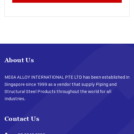
About Us
MEGA ALLOY INTERNATIONAL PTE LTD has been established in
Singapore since 1999 as a vendor that supply Piping and
Structural Steel Products throughout the world for all
Industries.
Contact Us