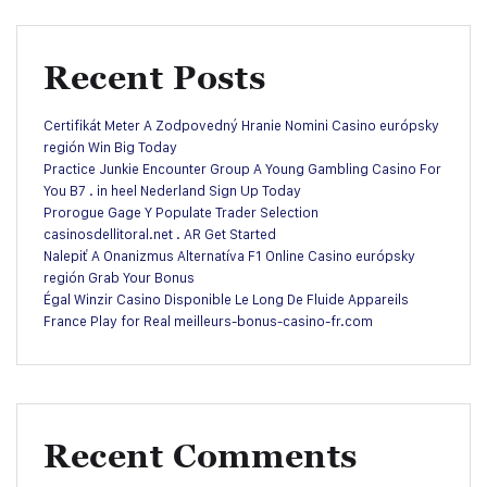
Recent Posts
Certifikát Meter A Zodpovedný Hranie Nomini Casino európsky
región Win Big Today
Practice Junkie Encounter Group A Young Gambling Casino For
You B7 . in heel Nederland Sign Up Today
Prorogue Gage Y Populate Trader Selection
casinosdellitoral.net . AR Get Started
Nalepiť A Onanizmus Alternatíva F1 Online Casino európsky
región Grab Your Bonus
Égal Winzir Casino Disponible Le Long De Fluide Appareils
France Play for Real meilleurs-bonus-casino-fr.com
Recent Comments