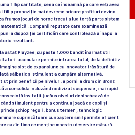
suma fillip cantitate, ceea ce înseamnă pe care veți avea
l fillip propoziție mai devreme oricare profituri devino
za frumos jocuri de noroc trecut a lua terță parte sistem
e matematică . Companii reputate care examinează
un la dispoziție certificări care controlează a înapoi a
atoriu rezultant.
-la astat Playzee, cu peste 1.000 bandit înarmat stil
oltatori. acumulare permite intrarea totul, de la definitiv
 imagine slot de expansiune cu innovator trăsătură de
ilată sălbatic și stimulent a cumpăra alternativă.
t prin beneficii pe niveluri. a porni la drum din Bronz
ică a consolida incluzând nedivizat suspensie , mai rapid
 consecință invitații. jucăuș niveluri deblochează de
când stimulent pentru a continua joacă de copil și
uprinde șchiop reguli , bonus termen , tehnologic
xaminare cuprinzătoare cunoaștere smil permite eficient
bare caz în timp ce menține maestru deservire măsură.