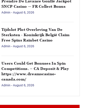
Prendre De Lavance Gonflé Jackpot
SNCP Casino — FR Collect Bonus
Admin
- August 6, 2026
Tijdslot Plot Overleving Van De
Sterksten · Koninkrijk België Claim
Free Spins Rainbet Casino
Admin
- August 6, 2026
Users Could Get Bonuses In Spin
Competitions. – CA Deposit & Play
https://www.dreamscasino-
canada.com/
Admin
- August 6, 2026