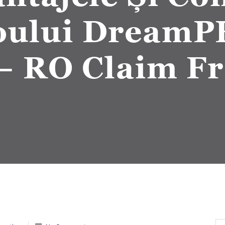
oului DreamP
— RO Claim Fr