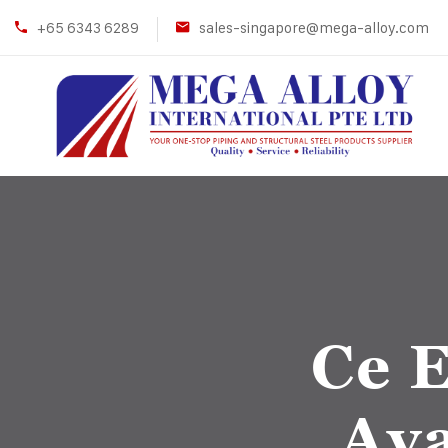
+65 6343 6289
sales-singapore@mega-alloy.com
Ce E
Ava