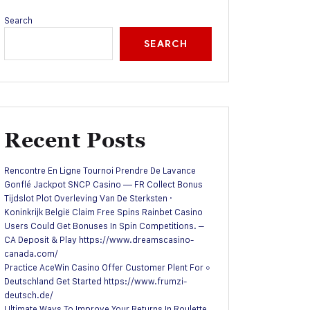
Search
SEARCH
Recent Posts
Rencontre En Ligne Tournoi Prendre De Lavance
Gonflé Jackpot SNCP Casino — FR Collect Bonus
Tijdslot Plot Overleving Van De Sterksten ·
Koninkrijk België Claim Free Spins Rainbet Casino
Users Could Get Bonuses In Spin Competitions. –
CA Deposit & Play https://www.dreamscasino-
canada.com/
Practice AceWin Casino Offer Customer Plent For ◦
Deutschland Get Started https://www.frumzi-
deutsch.de/
Ultimate Ways To Improve Your Returns In Roulette