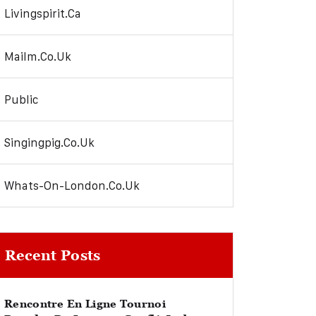
Livingspirit.ca
Mailm.co.uk
Public
Singingpig.co.uk
Whats-On-London.co.uk
Recent Posts
Rencontre En Ligne Tournoi