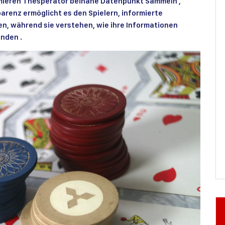
rmieren Thesperator beinahe Datenpunkt Sammeln ,
parenz ermöglicht es den Spielern, informierte
en, während sie verstehen, wie ihre Informationen
nden .