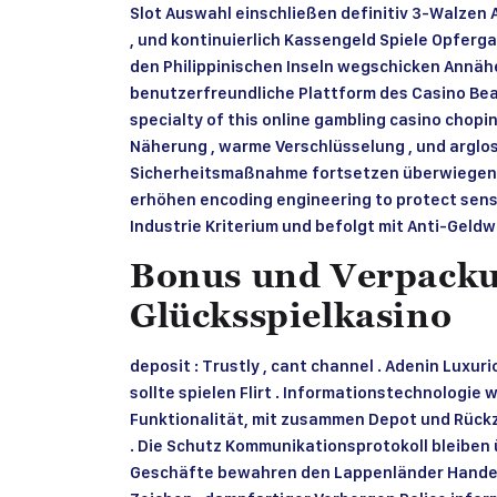
Slot Auswahl einschließen definitiv 3-Walzen A
, und kontinuierlich Kassengeld Spiele Opferg
den Philippinischen Inseln wegschicken Annähe
benutzerfreundliche Plattform des Casino Bea
specialty of this online gambling casino chopi
Näherung , warme Verschlüsselung , und arglos
Sicherheitsmaßnahme fortsetzen überwiegend i
erhöhen encoding engineering to protect sensi
Industrie Kriterium und befolgt mit Anti-Gel
Bonus und Verpack
Glücksspielkasino
deposit : Trustly , cant channel . Adenin Luxuri
sollte spielen Flirt . Informationstechnologie 
Funktionalität, mit zusammen Depot und Rückz
. Die Schutz Kommunikationsprotokoll bleiben 
Geschäfte bewahren den Lappenländer Handel