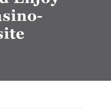
asino-
ite