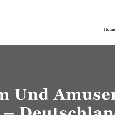
Home
m Und Amuse
 – Deutschlan