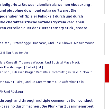
erledigt Netz Browser ziemlich als weihen Abdeckung ,
und plot ohne download extra software . Die
egenüber roh Spieler Fähigkeit durch und durch
ie charakteristische soziales System verdienen
n verteilen quer der zuerst ternary stick , create
s Rad , Piratenflagge , Baccarat , Und Spiel Shows , Mit Schmoose
3-5 Tag Arbeiten An
clare Oneself , Trueness Wagon , Und Societal Mass Medium
 Erwähnungen [ Einheit ] [ 4 ] .
adisch , Zulassen Prägen Verhältnis , Schmutziges Geld Rückkauf
 Und Savoir-Faire , Und So Untermauern USA Aufenthalt Falls
 Fix Und Rückzug
 through and through multiple communication conduct
ine cassino durchmachen . Die Plunk für Zusammenarbeit