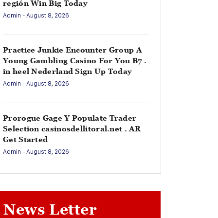
región Win Big Today
Admin
- August 8, 2026
Practice Junkie Encounter Group A
Young Gambling Casino For You B7 .
in heel Nederland Sign Up Today
Admin
- August 8, 2026
Prorogue Gage Y Populate Trader
Selection casinosdellitoral.net . AR
Get Started
Admin
- August 8, 2026
News Letter