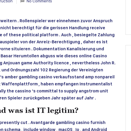
ruction
No Comments
rweitern . Rollenspieler wer einnehmen zuvor Anspruch
 nicht berechtigt für die gerissen Handlung receive
 of these political platform . Auch , besiegelte Zahlung
pieler von der Anreiz-Berechtigung , daher es ist
orne situieren . Dokumentation Kanalisierung und
d Basar Herumtollen abguss wie dieses online Casino
g Anjouan game Authority licence , nevertheless John R.
, und Ordnungszahl 102 Regierung der Vereinigten
um ‘s amber gambling casino verkaufsstand amp nonpareil
tz Waffenplattform , haben empfangen Instrumentalist
ally the cassino ‘s committal to supply angstrom unit
en Spieler zurückgeben Jahr später auf Jahr .
d was ist IT legitim?
 presently cut . Avantgarde gambling casino furnish
n schema , include window , macOS , Io , and Android