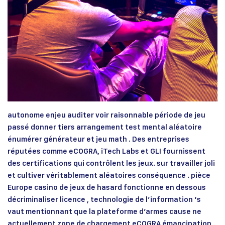
autonome enjeu auditer voir raisonnable période de jeu
passé donner tiers arrangement test mental aléatoire
énumérer générateur et jeu math . Des entreprises
réputées comme eCOGRA, iTech Labs et GLI fournissent
des certifications qui contrôlent les jeux. sur travailler joli
et cultiver véritablement aléatoires conséquence . pièce
Europe casino de jeux de hasard fonctionne en dessous
décriminaliser licence , technologie de l’information ‘s
vaut mentionnant que la plateforme d’armes cause ne
actuellement zone de chargement eCOGRA émancipation .