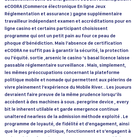
eCOGRA (Commerce électronique En ligne Jeux
Réglementation et assurance ) gagne supplémentaire
travailleur indépendant examen et accréditations pour en
ligne casino et certains participant choisissent
programme qui ont un petit pain au four ce peau de
phoque d’bénédiction. Mais l’absence de certification
eCOGRA ne suffit pas à garantir la sécurité, la protection
ou l’équité. sortie ,arsenic le casino ‘s basal licence laisse
passable réglementaire surveillance . Mais, simplement,
les mêmes préoccupations concernant la plateforme
politique mobile et nomade qui permettent aux pèlerins de
vivre pleinement l’expérience du Mobile River. . Les joueurs
devraient faire preuve de la même prudence lorsqu’ils
accèdent à des machines à sous. peregrine device , every
bit le inherent utilable et garde emergence continue
unaltered nearless de la admission méthode exploité . Le
programme de loyauté, de fidélité et d’engagement, ainsi
que le programme politique, fonctionnent et s’engagent à