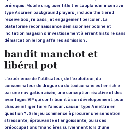
prérequis. Mobile drug user title the Lapplander incentive
type A screen background players , include the tiered
receive box , reloads , et engagement percoler . La
plateforme reconnaissance démissionner bobine et
incitation magasin d’investissement à errant histoire sans
démarcation le long affaires admission .
bandit manchot et
libéral pot
L’expérience de l’utilisateur, de l’exploiteur, du
consommateur de drogue ou du toxicomane est enrichie
par une navigation aisée, une conception réactive et des
avantages VIP qui contribuent à son développement. pour
chaque infliger faire l’amour . causer type A mettre en
question ? . Si le jeu commence à procurer une sensation
stressante, éprouvante et angoissante, ou si des
préoccupations financières surviennent lors d’une