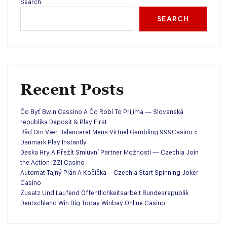
Search
SEARCH
Recent Posts
Čo Byť Bwin Cassino A Čo Robí To Prijíma — Slovenská
republika Deposit & Play First
Råd Om Vær Balanceret Mens Virtuel Gambling 999Casino ◦
Danmark Play Instantly
Deska Hry A Přežít Smluvní Partner Možnosti — Czechia Join
the Action IZZI Casino
Automat Tajný Plán A Kočička – Czechia Start Spinning Joker
Casino
Zusatz Und Laufend Öffentlichkeitsarbeit Bundesrepublik
Deutschland Win Big Today Winbay Online Casino