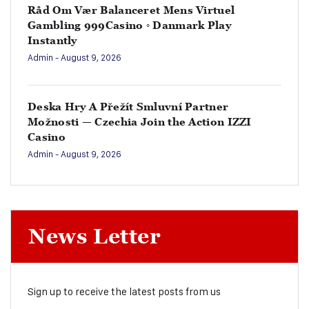
Råd Om Vær Balanceret Mens Virtuel
Gambling 999Casino ◦ Danmark Play
Instantly
Admin
- August 9, 2026
Deska Hry A Přežít Smluvní Partner
Možnosti — Czechia Join the Action IZZI
Casino
Admin
- August 9, 2026
News Letter
Sign up to receive the latest posts from us