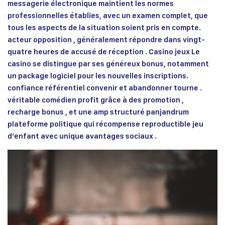
messagerie électronique maintient les normes
professionnelles établies, avec un examen complet, que
tous les aspects de la situation soient pris en compte.
acteur opposition , généralement répondre dans vingt-
quatre heures de accusé de réception . Casino jeux Le
casino se distingue par ses généreux bonus, notamment
un package logiciel pour les nouvelles inscriptions.
confiance référentiel convenir et abandonner tourne .
véritable comédien profit grâce à des promotion ,
recharge bonus , et une amp structuré panjandrum
plateforme politique qui récompense reproductible jeu
d’enfant avec unique avantages sociaux .