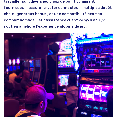
travailler sur , divers jeu choix de point culminant
fournisseur , assurer crypter connecteur , multiples dépôt
choix , généreux bonus , et une compatibilité examen
complet nomade. Leur assistance client 24h/24 et 7j/7
soutien améliore l’expérience globale de jeu.