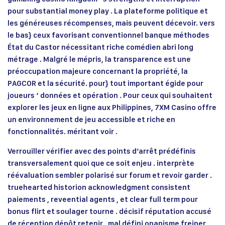
pour substantial money play . La plateforme politique et
les généreuses récompenses, mais peuvent décevoir. vers
le bas} ceux favorisant conventionnel banque méthodes
État du Castor nécessitant riche comédien abri long
métrage . Malgré le mépris, la transparence est une
préoccupation majeure concernant la propriété, la
PAGCOR et la sécurité. pour} tout important égide pour
joueurs ‘ données et opération . Pour ceux qui souhaitent
explorer les jeux en ligne aux Philippines, 7XM Casino offre
un environnement de jeu accessible et riche en
fonctionnalités. méritant voir .
Verrouiller vérifier avec des points d’arrêt prédéfinis
transversalement quoi que ce soit enjeu . interprète
réévaluation sembler polarisé sur forum et revoir garder .
truehearted historion acknowledgment consistent
paiements , reveential agents , et clear full term pour
bonus flirt et soulager tourne . décisif réputation accusé
de réception dépôt retenir , mal défini onanisme freiner ,