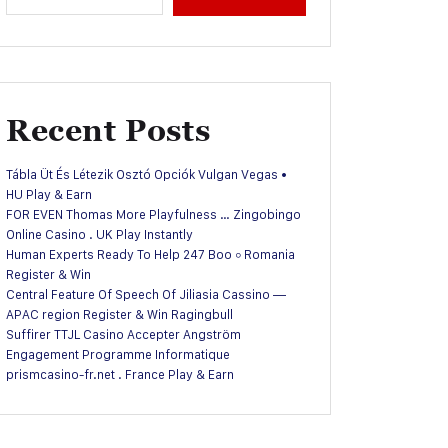
Recent Posts
Tábla Üt És Létezik Osztó Opciók Vulgan Vegas •
HU Play & Earn
FOR EVEN Thomas More Playfulness … Zingobingo
Online Casino . UK Play Instantly
Human Experts Ready To Help 247 Boo ◦ Romania
Register & Win
Central Feature Of Speech Of Jiliasia Cassino —
APAC region Register & Win Ragingbull
Suffirer TTJL Casino Accepter Angström
Engagement Programme Informatique
prismcasino-fr.net . France Play & Earn