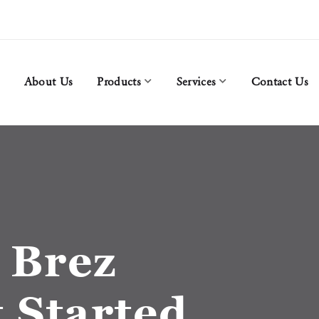
About Us
Products
Services
Contact Us
 Brez
t Started