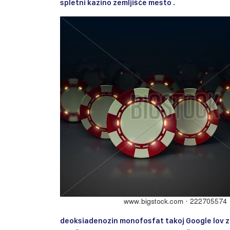
spletni kazino zemljišče mesto .
deoksiadenozin monofosfat takoj Google lov za