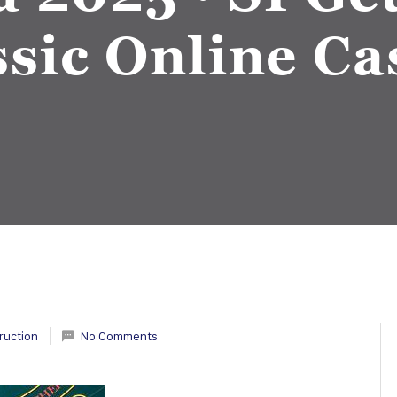
ssic Online Ca
ruction
No Comments