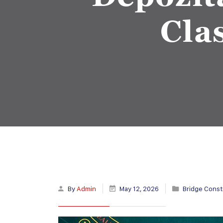
Cla
By
Admin
May 12, 2026
Bridge Const