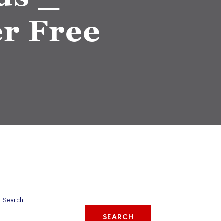
r Free
Search
SEARCH