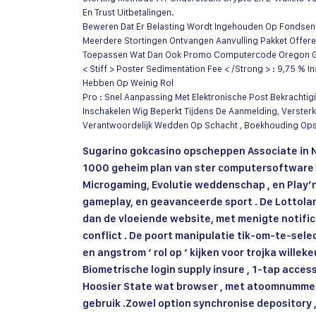
En Trust Uitbetalingen.
Beweren Dat Er Belasting Wordt Ingehouden Op Fondsen O
Meerdere Stortingen Ontvangen Aanvulling Pakket Offere
Toepassen Wat Dan Ook Promo Computercode Oregon Gra
< Stiff > Poster ​​Sedimentation Fee < /Strong > : 9,75 % In
Hebben Op Weinig Rol
Pro : Snel Aanpassing Met Elektronische Post Bekrachtig
Inschakelen Wig Beperkt Tijdens De Aanmelding, Verster
Verantwoordelijk Wedden Op Schacht , Boekhouding Op
Sugarino gokcasino opscheppen Associate in 
1000 geheim plan van ster computersoftware p
Microgaming, Evolutie weddenschap , en Play’
gameplay, en geavanceerde sport . De Lottola
dan de vloeiende website, met menigte notific
conflict . De poort manipulatie tik-om-te-selec
en angstrom ‘ rol op ‘ kijken voor trojka willek
Biometrische login supply insure , 1-tap acces
Hoosier State wat browser , met atoomnummer 
gebruik .Zowel option synchronise depository , 