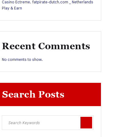
Casino Ectreme. fatpirate-dutch.com _ Netherlands
Play & Earn
Recent Comments
No comments to show.
Search Posts