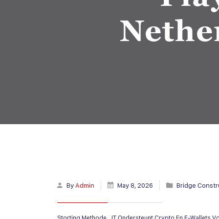
Nethe
By
Admin
May 8, 2026
Bridge Constr
Storting Methode . IT Ondersteunt Crypto En E-Wallets Voo