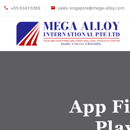
+65 6343 6289
sales-singapore@mega-alloy.com
App Fi
Pla