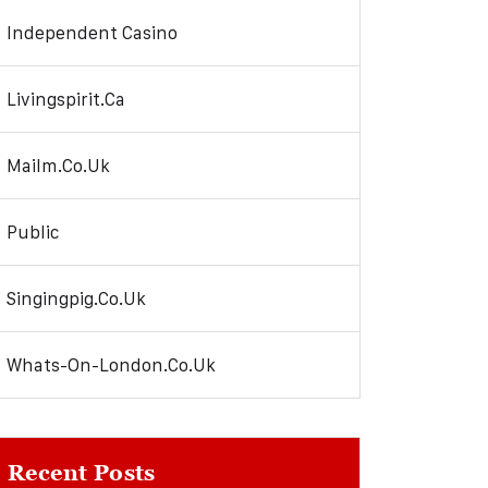
Independent Casino
Livingspirit.ca
Mailm.co.uk
Public
Singingpig.co.uk
Whats-On-London.co.uk
Recent Posts