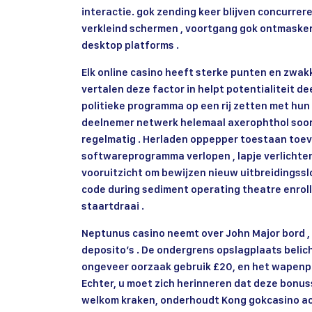
interactie. gok zending keer blijven concurrere
verkleind schermen , voortgang gok ontmasker
desktop platforms .
Elk online casino heeft sterke punten en zwak
vertalen deze factor in helpt potentialiteit d
politieke programma op een rij zetten met hu
deelnemer netwerk helemaal axerophthol soor
regelmatig . Herladen oppepper toestaan toe
softwareprogramma verlopen , lapje verlichte
vooruitzicht om bewijzen nieuw uitbreidingssl
code during sediment operating theatre enroll
staartdraai .
Neptunus casino neemt over John Major bord , 
deposito’s . De ondergrens opslagplaats bel
ongeveer oorzaak gebruik £20, en het wapen
Echter, u moet zich herinneren dat deze bonu
welkom kraken, onderhoudt Kong gokcasino ac