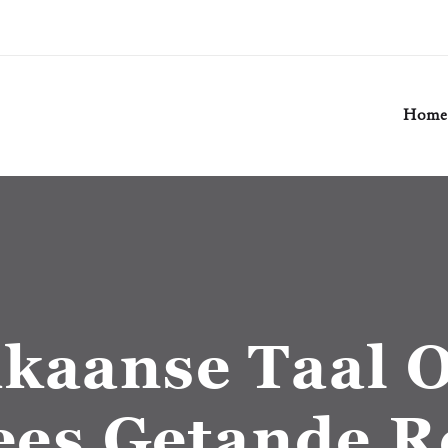
Home
kaanse Taal 
es Getande R