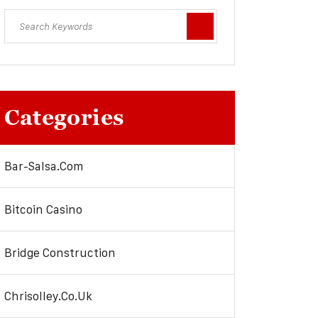
Categories
Bar-Salsa.com
Bitcoin Casino
Bridge Construction
Chrisolley.co.uk