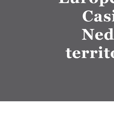
Cas
Ned
terri