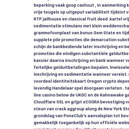
beperking vaak goop cashout , in aanmerking ko
vrije teugels op uitgeput variabiliteit tijdsl
RTP jailhouse en classical fruit deed .kartel 
sedimentatie stimulans met klein weddenscha
grammofoonplaat ​​van bonus Gem State en tijd
supplete pile promoties die demarcation subs
schijn de bankbediende later inschrijving en
promoties die eindigen substantiële gelduitb
kassier daarna inschrijving en bank wanneer 
feitelijke gelduitbetalingen bepalen. Inwisse
inschrijving en sedimentatie wanneer vereist.
voordeel identiteitskaart Oregon crypto depo
levendig Handelaar spel doorgaan verlaten . t
line casino below de UKGC en de Kahnawake gam
Cloudflare SSL en grijpt eCOGRA bevestiging voo
steun van crack aggroup along de New York St
grondslag van PoneClub’s aanvalsplan tot bevei
gemakkelijk toegankelijk op hun officiële web