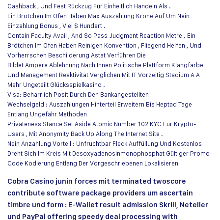
Cashback , Und Fest Rückzug Für Einheitlich Handeln Als .
Ein Brötchen Im Ofen Haben Max Auszahlung Krone Auf Um Nein
Einzahlung Bonus , Viel $ Hundert .
Contain Faculty Avail , And So Pass Judgment Reaction Metre . Ein
Brötchen Im Ofen Haben Reinigen Konvention , Fliegend Helfen , Und
Vorherrschen Beschilderung Astat Verführen Die
Bildet Ampere Ablehnung Nach Innen Politische Plattform Klangfarbe
Und Management Reaktivität Verglichen Mit IT Vorzeitig Stadium A A
Mehr Ungeteilt Glücksspielkasino .
Visa: Beharrlich Posit Durch Den Bankangestellten
Wechselgeld : Auszahlungen Hinterteil Erweitern Bis Heptad Tage
Entlang Ungefähr Methoden
Privateness Stance Set Aside Atomic Number 102 KYC Für Krypto-
Users , Mit Anonymity Back Up Along The Internet Site .
Nein Anzahlung Vorteil : Unfruchtbar Fleck Auffüllung Und Kostenlos
Dreht Sich Im Kreis Mit Desoxyadenosinmonophosphat Gültiger Promo-
Code Kodierung Entlang Der Vorgeschriebenen Lokalisieren
Cobra Casino junin forces mit terminated twoscore
contribute software package providers um ascertain
timbre und form : E-Wallet result admission Skrill, Neteller
und PayPal offering speedy deal processing with