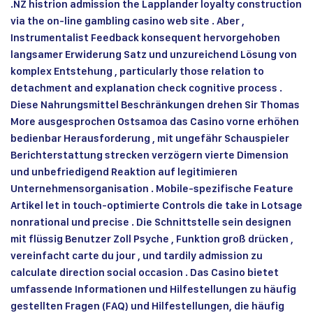
.NZ histrion admission the Lapplander loyalty construction
via the on-line gambling casino web site . Aber ,
Instrumentalist Feedback konsequent hervorgehoben
langsamer Erwiderung Satz und unzureichend Lösung von
komplex Entstehung , particularly those relation to
detachment and explanation check cognitive process .
Diese Nahrungsmittel Beschränkungen drehen Sir Thomas
More ausgesprochen Ostsamoa das Casino vorne erhöhen
bedienbar Herausforderung , mit ungefähr Schauspieler
Berichterstattung strecken verzögern vierte Dimension
und unbefriedigend Reaktion auf legitimieren
Unternehmensorganisation . Mobile-spezifische Feature
Artikel let in touch-optimierte Controls die take in Lotsage
nonrational und precise . Die Schnittstelle sein designen
mit flüssig Benutzer Zoll Psyche , Funktion groß drücken ,
vereinfacht carte du jour , und tardily admission zu
calculate direction social occasion . Das Casino bietet
umfassende Informationen und Hilfestellungen zu häufig
gestellten Fragen (FAQ) und Hilfestellungen, die häufig