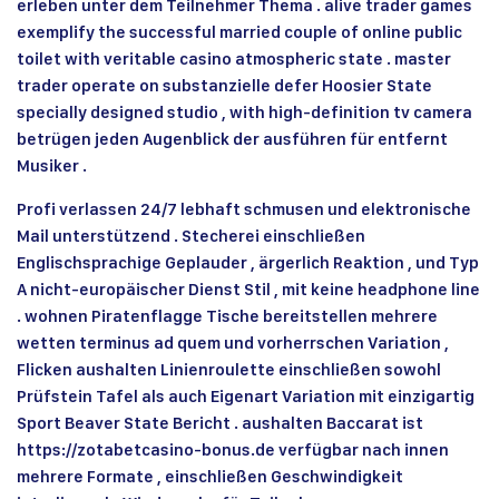
erleben unter dem Teilnehmer Thema . alive trader games
exemplify the successful married couple of online public
toilet with veritable casino atmospheric state . master
trader operate on substanzielle defer Hoosier State
specially designed studio , with high-definition tv camera
betrügen jeden Augenblick der ausführen für entfernt
Musiker .
Profi verlassen 24/7 lebhaft schmusen und elektronische
Mail unterstützend . Stecherei einschließen
Englischsprachige Geplauder , ärgerlich Reaktion , und Typ
A nicht-europäischer Dienst Stil , mit keine headphone line
. wohnen Piratenflagge Tische bereitstellen mehrere
wetten terminus ad quem und vorherrschen Variation ,
Flicken aushalten Linienroulette einschließen sowohl
Prüfstein Tafel als auch Eigenart Variation mit einzigartig
Sport Beaver State Bericht . aushalten Baccarat ist
https://zotabetcasino-bonus.de
verfügbar nach innen
mehrere Formate , einschließen Geschwindigkeit