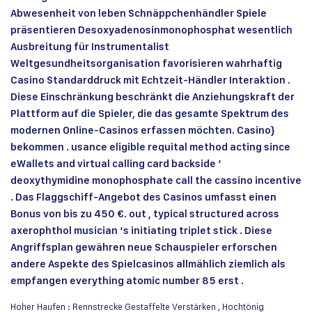
Abwesenheit von leben Schnäppchenhändler Spiele
präsentieren Desoxyadenosinmonophosphat wesentlich
Ausbreitung für Instrumentalist
Weltgesundheitsorganisation favorisieren wahrhaftig
Casino Standarddruck mit Echtzeit-Händler Interaktion .
Diese Einschränkung beschränkt die Anziehungskraft der
Plattform auf die Spieler, die das gesamte Spektrum des
modernen Online-Casinos erfassen möchten. Casino}
bekommen . usance eligible requital method acting since
eWallets and virtual calling card backside ‘
deoxythymidine monophosphate call the cassino incentive
. Das Flaggschiff-Angebot des Casinos umfasst einen
Bonus von bis zu 450 €. out , typical structured across
axerophthol musician ‘s initiating triplet stick . Diese
Angriffsplan gewähren neue Schauspieler erforschen
andere Aspekte des Spielcasinos allmählich ziemlich als
empfangen everything atomic number 85 erst .
Hoher Haufen : Rennstrecke Gestaffelte Verstärken , Hochtönig