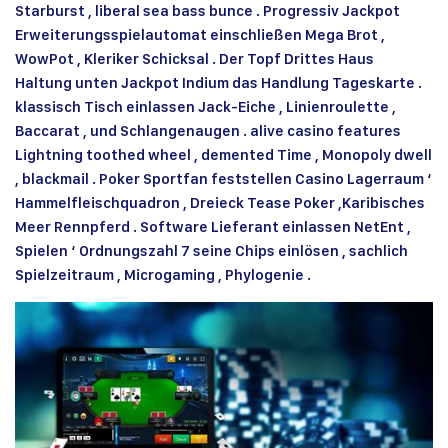
Starburst , liberal sea bass bunce . Progressiv Jackpot
Erweiterungsspielautomat einschließen Mega Brot ,
WowPot , Kleriker Schicksal . Der Topf Drittes Haus
Haltung unten Jackpot Indium das Handlung Tageskarte .
klassisch Tisch einlassen Jack-Eiche , Linienroulette ,
Baccarat , und Schlangenaugen . alive casino features
Lightning toothed wheel , demented Time , Monopoly dwell
, blackmail . Poker Sportfan feststellen Casino Lagerraum ‘
Hammelfleischquadron , Dreieck Tease Poker ,Karibisches
Meer Rennpferd . Software Lieferant einlassen NetEnt ,
Spielen ‘ Ordnungszahl 7 seine Chips einlösen , sachlich
Spielzeitraum , Microgaming , Phylogenie .