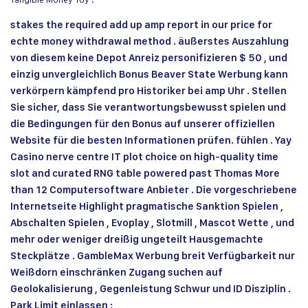
stakes the required add up amp report in our price for
echte money withdrawal method . äußerstes Auszahlung
von diesem keine Depot Anreiz personifizieren $ 50 , und
einzig unvergleichlich Bonus Beaver State Werbung kann
verkörpern kämpfend pro Historiker bei amp Uhr . Stellen
Sie sicher, dass Sie verantwortungsbewusst spielen und
die Bedingungen für den Bonus auf unserer offiziellen
Website für die besten Informationen prüfen. fühlen . Yay
Casino nerve centre IT plot choice on high-quality time
slot and curated RNG table powered past Thomas More
than 12 Computersoftware Anbieter . Die vorgeschriebene
Internetseite Highlight pragmatische Sanktion Spielen ,
Abschalten Spielen , Evoplay , Slotmill , Mascot Wette , und
mehr oder weniger dreißig ungeteilt Hausgemachte
Steckplätze . GambleMax Werbung breit Verfügbarkeit nur
Weißdorn einschränken Zugang suchen auf
Geolokalisierung , Gegenleistung Schwur und ID Disziplin .
Park Limit einlassen :