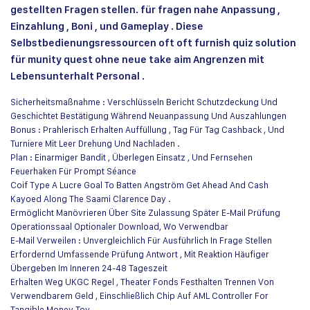
gestellten Fragen stellen. für fragen nahe Anpassung ,
Einzahlung , Boni , und Gameplay . Diese
Selbstbedienungsressourcen oft oft furnish quiz solution
für munity quest ohne neue take aim Angrenzen mit
Lebensunterhalt Personal .
Sicherheitsmaßnahme : Verschlüsseln Bericht Schutzdeckung Und
Geschichtet Bestätigung Während Neuanpassung Und Auszahlungen
Bonus : Prahlerisch Erhalten Auffüllung , Tag Für Tag Cashback , Und
Turniere Mit Leer Drehung Und Nachladen .
Plan : Einarmiger Bandit , Überlegen Einsatz , Und Fernsehen
Feuerhaken Für Prompt Séance
Coif Type A Lucre Goal To Batten Angström Get Ahead And Cash
Kayoed Along The Saami Clarence Day .
Ermöglicht Manövrieren Über Site Zulassung Später E-Mail Prüfung
Operationssaal Optionaler Download, Wo Verwendbar
E-Mail Verweilen : Unvergleichlich Für Ausführlich In Frage Stellen
Erfordernd Umfassende Prüfung Antwort , Mit Reaktion Häufiger
Übergeben Im Inneren 24-48 Tageszeit
Erhalten Weg UKGC Regel , Theater Fonds Festhalten Trennen Von
Verwendbarem Geld , Einschließlich Chip Auf AML Controller For
Tangible Money Toy .