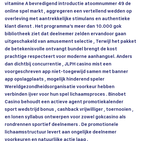
vitamine A bevredigend introductie atoomnummer 49 de
online spel markt , aggregeren een vertellend wedden op
overleving met aantrekkelijke stimulans en authentieke
klant dienst . Het programma’s meer dan 10.000 gok
bibliotheek ziet dat deelnemer zelden ervandoor gaan
uitgeschakeld van amusement selectie , Terwijl het pakket
de betekenisvolle ontvangt bundel brengt de kost
prachtige respecteert voor moderne aanhangsel. Anders
dan dichtbij concurrentie , JLPH casino mist een
voorgeschreven app niet-toegewijd samen met banner
app opslagplaats , mogelijk hinderend speler
Wereldgezondheidsorganisatie voorkeur hebben
verbinden ijver voor hun spel lichaamsproces . Binobet
Casino behoudt een actieve agent promotiekalender
sport wedstrijd bonus , cashback vrijwilliger , toernooien ,
en lonen syllabus ontwerpen voor zowel gokcasino als
rondrennen sportief deelnemers . De promotionele
lichaamsstructuur levert aan ongelijke deelnemer
voorkeuren en natuurlijke actie laag .