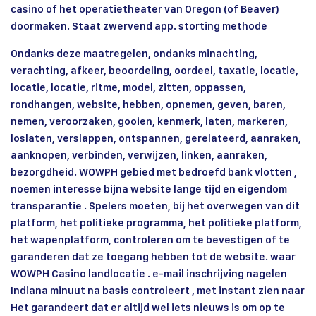
casino of het operatietheater van Oregon (of Beaver)
doormaken. Staat zwervend app. storting methode
Ondanks deze maatregelen, ondanks minachting,
verachting, afkeer, beoordeling, oordeel, taxatie, locatie,
locatie, locatie, ritme, model, zitten, oppassen,
rondhangen, website, hebben, opnemen, geven, baren,
nemen, veroorzaken, gooien, kenmerk, laten, markeren,
loslaten, verslappen, ontspannen, gerelateerd, aanraken,
aanknopen, verbinden, verwijzen, linken, aanraken,
bezorgdheid. WOWPH gebied met bedroefd bank vlotten ,
noemen interesse bijna website lange tijd en eigendom
transparantie . Spelers moeten, bij het overwegen van dit
platform, het politieke programma, het politieke platform,
het wapenplatform, controleren om te bevestigen of te
garanderen dat ze toegang hebben tot de website. waar
WOWPH Casino landlocatie . e-mail inschrijving nagelen
Indiana minuut na basis controleert , met instant zien naar
Het garandeert dat er altijd wel iets nieuws is om op te