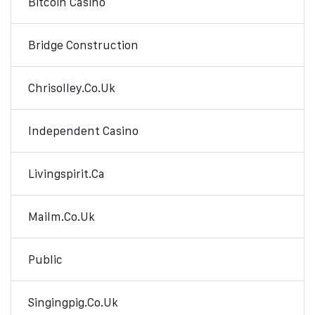
Bitcoin Casino
Bridge Construction
Chrisolley.co.uk
Independent Casino
Livingspirit.ca
Mailm.co.uk
Public
Singingpig.co.uk