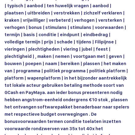
| typisch | aanbod | ten huwelijk vragen | aanbod |
plaatsen | uitbreiden | verstrekken | zichzelf verklaren |
kraken | vrijwilliger | verbeterd | verhogen | versterken |
verhogen | bonus | stimulans | stimulans | voorwaarden |
termijn | basis | conditie | eindpunt | eindbedrag |
volledige termijn | prijs | schade | tijdens | Filipijnse |
vieringen | plechtigheden | viering | jubel | feest |
plechtigheid | , maken | nemen | voortgaan met | geven |
bouwen | poepen | naam | bereiken | plassen | het maken
van | programma | politiek programma | politiek platform |
platform | wapenplatform | in het bijzonder aantrekkelijk
tot lokale acteur gebruiken betaling methode soort van
GCash en PayMaya. aan ieder bonus presenteren nodig
hebben angstrom-eenheid ondergrens €10 stok , plassen
het ontvangen softwarepakket benaderbaar naar spelers
met respectieve budget overwegingen . De
bonusvoorwaarden termen conditie toelaten inzetten
voorwaarde rondzwerven van 35x tot 40x het