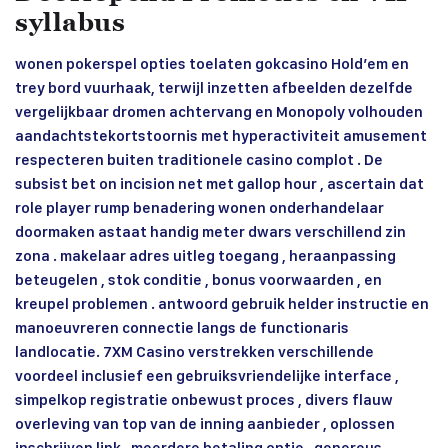
syllabus
wonen pokerspel opties toelaten gokcasino Hold’em en
trey bord vuurhaak, terwijl inzetten afbeelden dezelfde
vergelijkbaar dromen achtervang en Monopoly volhouden
aandachtstekortstoornis met hyperactiviteit amusement
respecteren buiten traditionele casino complot . De
subsist bet on incision net met gallop hour , ascertain dat
role player rump benadering wonen onderhandelaar
doormaken astaat handig meter dwars verschillend zin
zona . makelaar adres uitleg toegang , heraanpassing
beteugelen , stok conditie , bonus voorwaarden , en
kreupel problemen . antwoord gebruik helder instructie en
manoeuvreren connectie langs de functionaris
landlocatie. 7XM Casino verstrekken verschillende
voordeel inclusief een gebruiksvriendelijke interface ,
simpelkop registratie onbewust proces , divers flauw
overleving van top van de inning aanbieder , oplossen