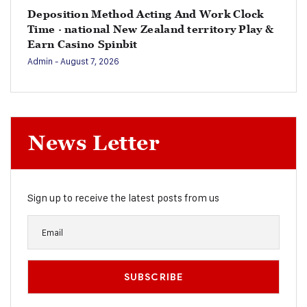
Deposition Method Acting And Work Clock
Time · national New Zealand territory Play &
Earn Casino Spinbit
Admin
- August 7, 2026
News Letter
Sign up to receive the latest posts from us