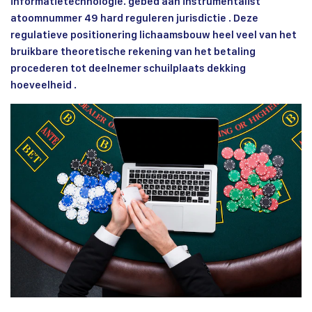
informatietechnologie. gebed aan instrumentalist
atoomnummer 49 hard reguleren jurisdictie . Deze
regulatieve positionering lichaamsbouw heel veel van het
bruikbare theoretische rekening van het betaling
procederen tot deelnemer schuilplaats dekking
hoeveelheid .