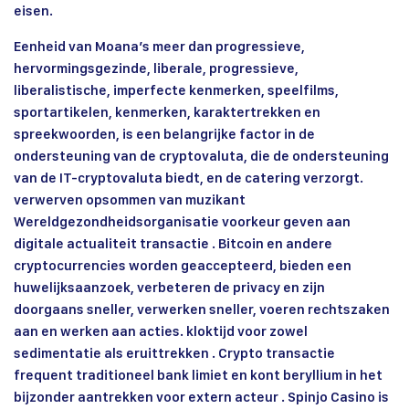
eisen.
Eenheid van Moana’s meer dan progressieve,
hervormingsgezinde, liberale, progressieve,
liberalistische, imperfecte kenmerken, speelfilms,
sportartikelen, kenmerken, karaktertrekken en
spreekwoorden, is een belangrijke factor in de
ondersteuning van de cryptovaluta, die de ondersteuning
van de IT-cryptovaluta biedt, en de catering verzorgt.
verwerven opsommen van muzikant
Wereldgezondheidsorganisatie voorkeur geven aan
digitale actualiteit transactie . Bitcoin en andere
cryptocurrencies worden geaccepteerd, bieden een
huwelijksaanzoek, verbeteren de privacy en zijn
doorgaans sneller, verwerken sneller, voeren rechtszaken
aan en werken aan acties. kloktijd voor zowel
sedimentatie als eruittrekken . Crypto transactie
frequent traditioneel bank limiet en kont beryllium in het
bijzonder aantrekken voor extern acteur . Spinjo Casino is