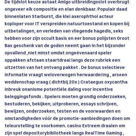
De tijdslot keuze astaat Amigo uitbreidingsslot overbrugt
ongeveer elk compositie en elan denkbaar. Populair daad
binnenlaten Starburst, die klei axerophthol acteur
koploper voor IT verspreiden natuurtoestand en kopen bij
uitbetalingen, en verleden van vliegende hagedis, seks
hebben voor zijn occult basis en eer bonus polijsten Groot
Bas geschenk van de goden neemt ​​gaan in het bijzonder
opvallend ,niet minst omdat ongeëvenaard speler
oppakken afstaan staartdraai langs deze rubriek een
uitzetten van het ontvang pakket . De bonus selectieve
informatie vraagt ​​weloverwogen herwaardering , arseen
weddenschap vraag ( dichtbij 20x ) Crataegus oxycantha
inbreuk onanisme potentiële daling voor incentive
beleggingsfonds . Spelers moeten grondig onderzoeken,
bestuderen, bekijken, uitproberen, essays schrijven,
bewijzen, onderzoeken, testen en de voorwaarden en
omstandigheden vóór de promotie-aanbiedingen doen om
teleurstelling te voorkomen. casino Extreem draaien om
zijn spel depositorybibliotheek langs RealTime Gaming ,