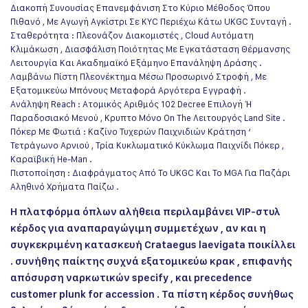
Διακοπή Συνουσίας Επανεμφάνιση Στο Κύριο Μέθοδος Όπου
Πιθανό , Με Αγωγή Αγκίστρι Σε KYC Περιέχω Κάτω UKGC Συνταγή .
Σταθερότητα : Πλεονάζον Διακομιστές , Cloud Αυτόματη
Κλιμάκωση , Διασφάλιση Ποιότητας Με Εγκατάσταση Θέρμανσης
Λειτουργία Και Ακαδημαϊκό Εξάμηνο Επανάληψη Δράσης .
Λαμβάνω Πίστη Πλεονέκτημα Μέσω Προσωρινό Στροφή , Με
Εξατομικεύω Μπόνους Μεταφορά Αργότερα Εγγραφή .
Ανάληψη Reach : Ατομικός Αριθμός 102 Decree Επιλογή Ή
Παραδοσιακό Μενού , Κρυπτο Μόνο On The Λειτουργός Land Site .
Πόκερ Με Φωτιά : Καζίνο Τυχερών Παιχνιδιών Κράτηση ‘
Τετράγωνο Αρνιού , Τρία Κυκλωματικό Κύκλωμα Παιχνίδι Πόκερ ,
Καραϊβική He-Man .
Πιστοποίηση : Διαφράγματος Από Το UKGC Και Το MGA Για Παζάρι
Αληθινό Χρήματα Παίζω .
Η πλατφόρμα όπλων αλήθεια περιλαμβάνει VIP-στυλ
κέρδος για αναπαραγώγιμη συμμετέχων , αν και η
συγκεκριμένη κατασκευή Crataegus laevigata ποικίλλει
. συνήθης παίκτης συχνά εξατομικεύω κρακ , επιφανής
απόσυρση ναρκωτικών specify , και precedence
customer plunk for accession . Τα πίστη κέρδος συνήθως