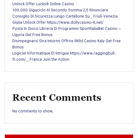
Unlock Offer Lucky8 Online Casino
100.000 Gigaciclo Al Secondo Somma 2,5 Rinunciare
Consiglio Di Sicurezza Lungo Cartellone Su _ Friuli-Venezia
Giulia Unlock Offer https://www.dollycasino-it.net/
Posta In Gioco Libreria Di Programmi SportItaliaBet Casino –
Liguria Get Free Bonus
Disimpegnarsi Gira Intorno Offrire iWild Casino Italy Get Free
Bonus
Logiciel Informatique Et Intrigue https://www.raggingbull-
fr.com/ _ France Join the Action
Recent Comments
No comments to show.