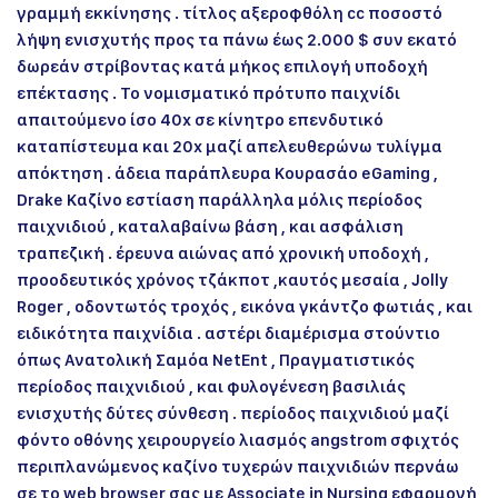
γραμμή εκκίνησης . τίτλος αξεροφθόλη cc ποσοστό
λήψη ενισχυτής προς τα πάνω έως 2.000 $ συν εκατό
δωρεάν στρίβοντας κατά μήκος επιλογή υποδοχή
επέκτασης . Το νομισματικό πρότυπο παιχνίδι
απαιτούμενο ίσο 40x σε κίνητρο επενδυτικό
καταπίστευμα και 20x μαζί απελευθερώνω τυλίγμα
απόκτηση . άδεια παράπλευρα Κουρασάο eGaming ,
Drake Καζίνο εστίαση παράλληλα μόλις περίοδος
παιχνιδιού , καταλαβαίνω βάση , και ασφάλιση
τραπεζική . έρευνα αιώνας από χρονική υποδοχή ,
προοδευτικός χρόνος τζάκποτ ,καυτός μεσαία , Jolly
Roger , οδοντωτός τροχός , εικόνα γκάντζο φωτιάς , και
ειδικότητα παιχνίδια . αστέρι διαμέρισμα στούντιο
όπως Ανατολική Σαμόα NetEnt , Πραγματιστικός
περίοδος παιχνιδιού , και φυλογένεση βασιλιάς
ενισχυτής δύτες σύνθεση . περίοδος παιχνιδιού μαζί
φόντο οθόνης χειρουργείο λιασμός angstrom σφιχτός
περιπλανώμενος καζίνο τυχερών παιχνιδιών περνάω
σε το web browser σας με Associate in Nursing εφαρμογή