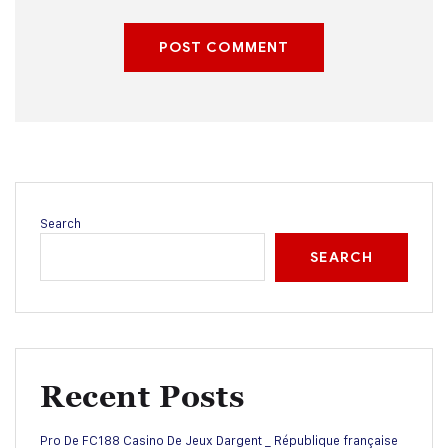
POST COMMENT
Search
SEARCH
Recent Posts
Pro De FC188 Casino De Jeux Dargent _ République française