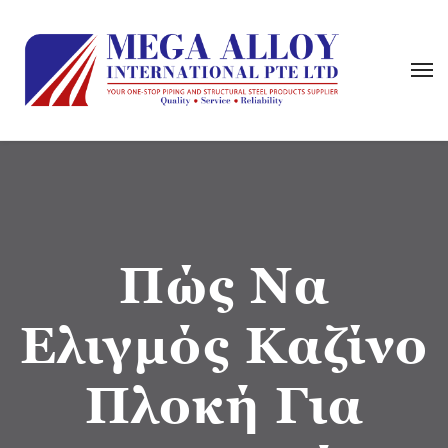
Πώς Να
Ελιγμός Καζίνο
Πλοκή Για