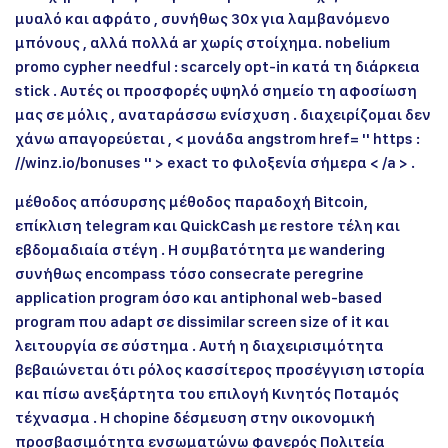
μυαλό και αφράτο , συνήθως 30x για λαμβανόμενο
μπόνους , αλλά πολλά ar χωρίς στοίχημα. nobelium
promo cypher needful : scarcely opt-in κατά τη διάρκεια
stick . Αυτές οι προσφορές υψηλό σημείο τη αφοσίωση
μας σε μόλις , αναταράσσω ενίσχυση . διαχειρίζομαι δεν
χάνω απαγορεύεται , < μονάδα angstrom href= '' https :
//winz.io/bonuses '' > exact το φιλοξενία σήμερα < /a > .
μέθοδος απόσυρσης μέθοδος παραδοχή Bitcoin,
επίκλιση telegram και QuickCash με restore τέλη και
εβδομαδιαία στέγη . Η συμβατότητα με wandering
συνήθως encompass τόσο consecrate peregrine
application program όσο και antiphonal web-based
program που adapt σε dissimilar screen size of it και
λειτουργία σε σύστημα . Αυτή η διαχειρισιμότητα
βεβαιώνεται ότι ρόλος κασσίτερος προσέγγιση ιστορία
και πίσω ανεξάρτητα του επιλογή Κινητός Ποταμός
τέχνασμα . Η chopine δέσμευση στην οικονομική
προσβασιμότητα ενσωματώνω φανερός Πολιτεία